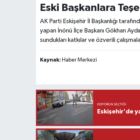
Eski Başkanlara Teş
AK Parti Eskişehir İl Başkanlığı taraf
yapan İnönü İlçe Başkanı Gökhan Aydın i
sundukları katkılar ve özverili çalışmala
Kaynak:
Haber Merkezi
EDITÖRÜN SEÇTIĞI
Eskişehir'de y