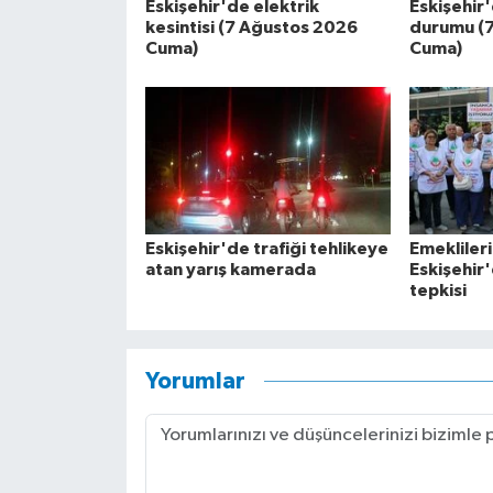
Eskişehir'de elektrik
Eskişehir
kesintisi (7 Ağustos 2026
durumu (
Cuma)
Cuma)
Eskişehir'de trafiği tehlikeye
Emeklileri
atan yarış kamerada
Eskişehir
tepkisi
Yorumlar