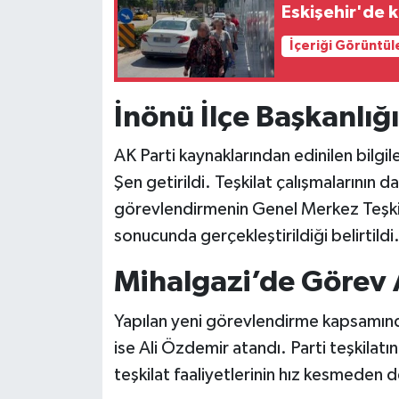
Eskişehir'de k
İçeriği Görüntül
İnönü İlçe Başkanlığ
AK Parti kaynaklarından edinilen bilgil
Şen getirildi. Teşkilat çalışmalarının 
görevlendirmenin Genel Merkez Teşkil
sonucunda gerçekleştirildiği belirtildi
Mihalgazi’de Görev A
Yapılan yeni görevlendirme kapsamında
ise Ali Özdemir atandı. Parti teşkilat
teşkilat faaliyetlerinin hız kesmeden 