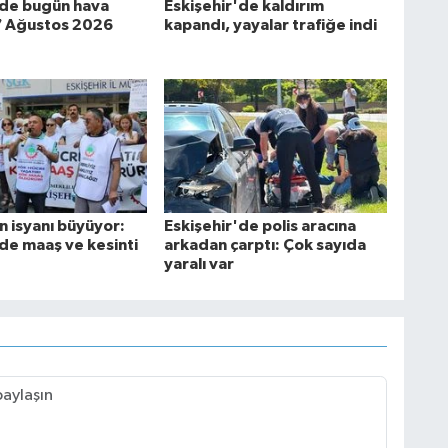
'de bugün hava
Eskişehir'de kaldırım
7 Ağustos 2026
kapandı, yayalar trafiğe indi
n isyanı büyüyor:
Eskişehir'de polis aracına
'de maaş ve kesinti
arkadan çarptı: Çok sayıda
yaralı var