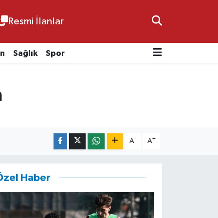
Resmi İlanlar
n
Sağlık
Spor
n
-
+
A
A
Özel Haber