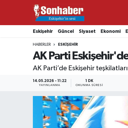
Dünya
Nöbetçi Eczaneler
Eskişehir
Güncel
Siyaset
Ekonomi
E
Eğitim
Hava Durumu
HABERLER
ESKIŞEHIR
Ekonomi
Namaz Vakitleri
AK Parti Eskişehir'd
Güncel
Trafik Durumu
AK Parti’de Eskişehir teşkilatla
Kültür & Sanat
Süper Lig Puan Durumu ve Fikstür
14.05.2026 - 11:22
1 DK
YAYINLANMA
OKUNMA SÜRESI
Magazin
Tüm Manşetler
Resmi İlanlar
Son Dakika Haberleri
Sağlık
Haber Arşivi