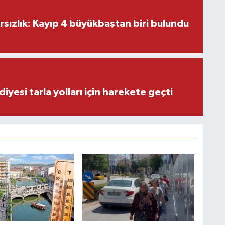
ırsızlık: Kayıp 4 büyükbaştan biri bulundu
iyesi tarla yolları için harekete geçti