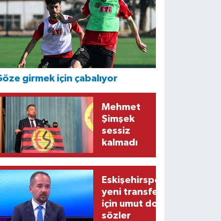
öze girmek için çabalıyor
Mehmet
Şimşek
sessiz
kalmadı
Eskişehirspor’un
yeni transferi
için umut dolu
sözler