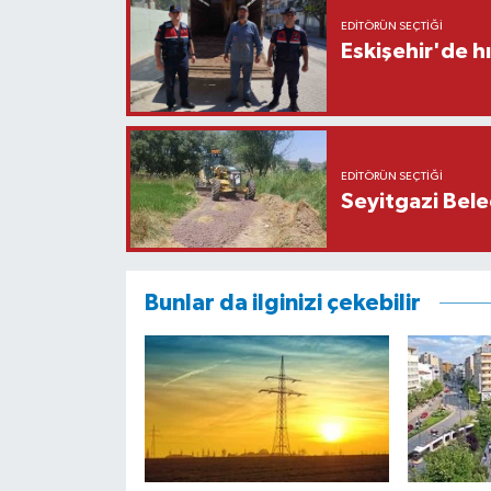
EDITÖRÜN SEÇTIĞI
Eskişehir'de h
EDITÖRÜN SEÇTIĞI
Seyitgazi Beled
Bunlar da ilginizi çekebilir