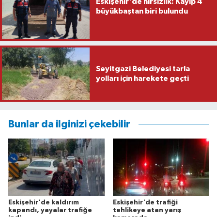
Eskişehir'de hırsızlık: Kayıp 4
büyükbaştan biri bulundu
Seyitgazi Belediyesi tarla
yolları için harekete geçti
Bunlar da ilginizi çekebilir
Eskişehir'de kaldırım
Eskişehir'de trafiği
kapandı, yayalar trafiğe
tehlikeye atan yarış