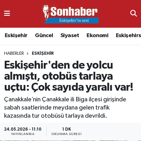
Dünya
Nöbetçi Eczaneler
Eskişehir
Güncel
Siyaset
Ekonomi
Eskişehir
Eğitim
Hava Durumu
HABERLER
ESKIŞEHIR
Ekonomi
Namaz Vakitleri
Eskişehir'den de yolcu
Güncel
Trafik Durumu
almıştı, otobüs tarlaya
uçtu: Çok sayıda yaralı var!
Kültür & Sanat
Süper Lig Puan Durumu ve Fikstür
Çanakkale’nin Çanakkale ili Biga ilçesi girişinde
Magazin
Tüm Manşetler
sabah saatlerinde meydana gelen trafik
kazasında tur otobüsü tarlaya devrildi.
Resmi İlanlar
Son Dakika Haberleri
24.05.2026 - 11:10
1 DK
YAYINLANMA
OKUNMA SÜRESI
Sağlık
Haber Arşivi