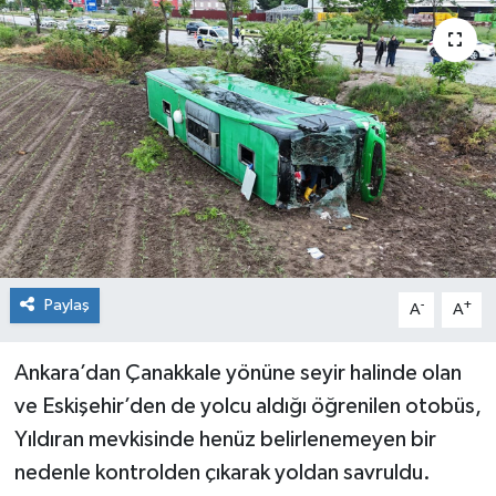
Siyaset
Spor
Paylaş
-
+
A
A
Ankara’dan Çanakkale yönüne seyir halinde olan
ve Eskişehir’den de yolcu aldığı öğrenilen otobüs,
Yıldıran mevkisinde henüz belirlenemeyen bir
nedenle kontrolden çıkarak yoldan savruldu.