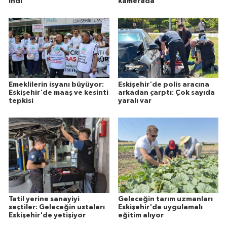
indi
kamerada
Emeklilerin isyanı büyüyor:
Eskişehir'de polis aracına
Eskişehir'de maaş ve kesinti
arkadan çarptı: Çok sayıda
tepkisi
yaralı var
Tatil yerine sanayiyi
Geleceğin tarım uzmanları
seçtiler: Geleceğin ustaları
Eskişehir'de uygulamalı
Eskişehir'de yetişiyor
eğitim alıyor