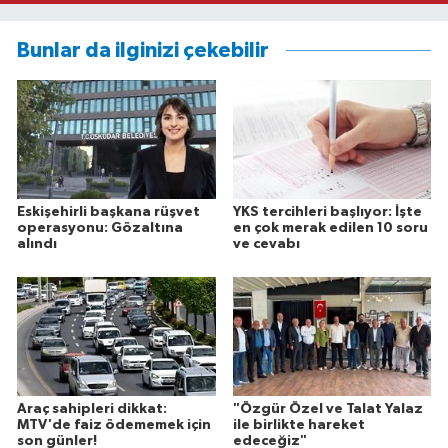
Bunlar da ilginizi çekebilir
Eskişehirli başkana rüşvet
YKS tercihleri başlıyor: İşte
operasyonu: Gözaltına
en çok merak edilen 10 soru
alındı
ve cevabı
Araç sahipleri dikkat:
"Özgür Özel ve Talat Yalaz
MTV'de faiz ödememek için
ile birlikte hareket
son günler!
edeceğiz"