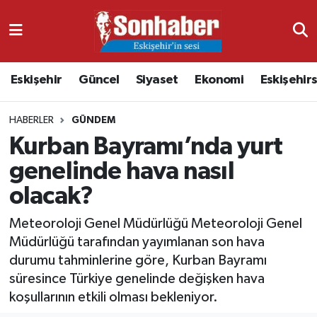
Dünya
Nöbetçi Eczaneler
Eskişehir
Güncel
Siyaset
Ekonomi
Eskişehir
Eğitim
Hava Durumu
HABERLER
GÜNDEM
Ekonomi
Namaz Vakitleri
Kurban Bayramı’nda yurt
Güncel
Trafik Durumu
genelinde hava nasıl
olacak?
Kültür & Sanat
Süper Lig Puan Durumu ve Fikstür
Meteoroloji Genel Müdürlüğü Meteoroloji Genel
Magazin
Tüm Manşetler
Müdürlüğü tarafından yayımlanan son hava
durumu tahminlerine göre, Kurban Bayramı
Resmi İlanlar
Son Dakika Haberleri
süresince Türkiye genelinde değişken hava
koşullarının etkili olması bekleniyor.
Sağlık
Haber Arşivi