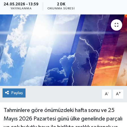
24.05.2026 - 13:59
2 DK
YAYINLANMA
OKUNMA SÜRESI
Siyaset
Spor
Paylaş
-
+
A
A
Tahminlere göre önümüzdeki hafta sonu ve 25
Mayıs 2026 Pazartesi günü ülke genelinde parçalı