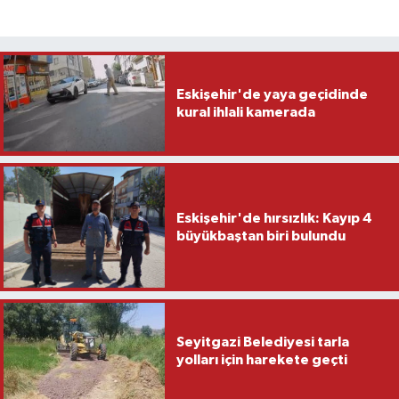
Eskişehir'de yaya geçidinde
kural ihlali kamerada
Eskişehir'de hırsızlık: Kayıp 4
büyükbaştan biri bulundu
Seyitgazi Belediyesi tarla
yolları için harekete geçti