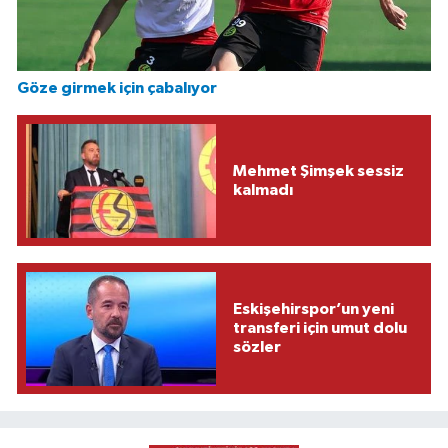
Göze girmek için çabalıyor
Mehmet Şimşek sessiz
kalmadı
Eskişehirspor’un yeni
transferi için umut dolu
sözler