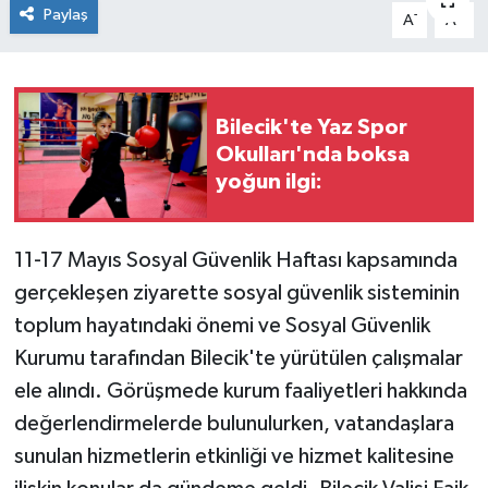
Paylaş
-
+
A
A
Siyaset
Spor
Bilecik'te Yaz Spor
Okulları'nda boksa
yoğun ilgi:
11-17 Mayıs Sosyal Güvenlik Haftası kapsamında
gerçekleşen ziyarette sosyal güvenlik sisteminin
toplum hayatındaki önemi ve Sosyal Güvenlik
Kurumu tarafından Bilecik'te yürütülen çalışmalar
ele alındı. Görüşmede kurum faaliyetleri hakkında
değerlendirmelerde bulunulurken, vatandaşlara
sunulan hizmetlerin etkinliği ve hizmet kalitesine