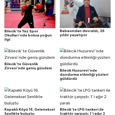
Babasından devraldı, 26
Bilecik'te Yaz Spor
yıldır yaşatıyor
Okulları'nda boksa yoğun
ilgi:
Bilecik'te Güvenlik
Zirvesi'nde geniş gündem
Bilecik Huzurevi'nde
dondurma etkinliği yüzleri
güldürdü
Kapaklı Köyü 16. Geleneksel
Bilecik'te LPG tankeri ile
Şenlikte buluştu
traktör çarpıştı: 1'i ağır 2