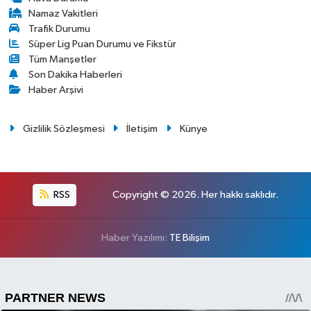
Namaz Vakitleri
Trafik Durumu
Süper Lig Puan Durumu ve Fikstür
Tüm Manşetler
Son Dakika Haberleri
Haber Arşivi
Gizlilik Sözleşmesi
İletişim
Künye
RSS
Copyright © 2026. Her hakkı saklıdır.
Haber Yazılımı:
TE Bilişim