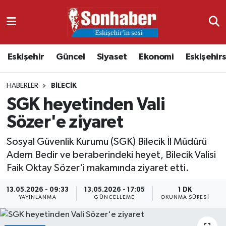
Dünya
Nöbetçi Eczaneler
Eskişehir
Güncel
Siyaset
Ekonomi
Eskişehir
Eğitim
Hava Durumu
HABERLER
BILECIK
Ekonomi
Namaz Vakitleri
SGK heyetinden Vali
Güncel
Trafik Durumu
Sözer'e ziyaret
Kültür & Sanat
Süper Lig Puan Durumu ve Fikstür
Sosyal Güvenlik Kurumu (SGK) Bilecik İl Müdürü
Adem Bedir ve beraberindeki heyet, Bilecik Valisi
Magazin
Tüm Manşetler
Faik Oktay Sözer'i makamında ziyaret etti.
13.05.2026 - 09:33
13.05.2026 - 17:05
1 DK
Resmi İlanlar
Son Dakika Haberleri
YAYINLANMA
GÜNCELLEME
OKUNMA SÜRESI
Sağlık
Haber Arşivi