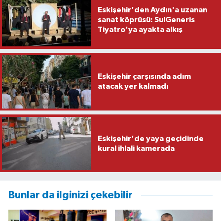
Eskişehir'den Aydın'a uzanan
sanat köprüsü: SuiGeneris
Tiyatro'ya ayakta alkış
Eskişehir çarşısında adım
atacak yer kalmadı
Eskişehir'de yaya geçidinde
kural ihlali kamerada
Bunlar da ilginizi çekebilir