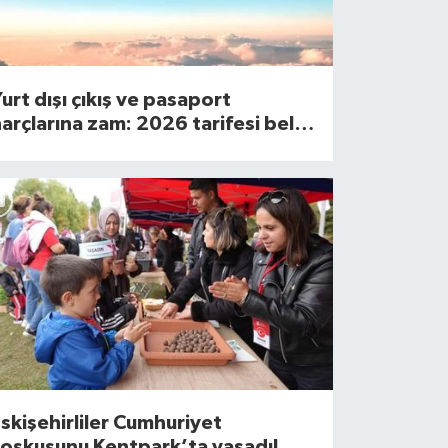
urt dışı çıkış ve pasaport
arçlarına zam: 2026 tarifesi belli
oldu
skişehirliler Cumhuriyet
coşkusunu Kentpark’ta yaşadı!