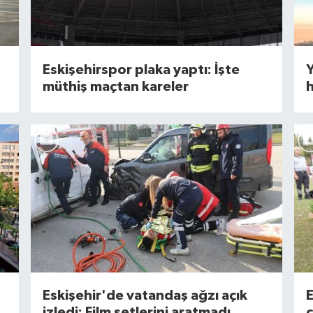
Eskişehirspor plaka yaptı: İşte
Y
müthiş maçtan kareler
h
Eskişehir'de vatandaş ağzı açık
E
izledi: Film setlerini aratmadı