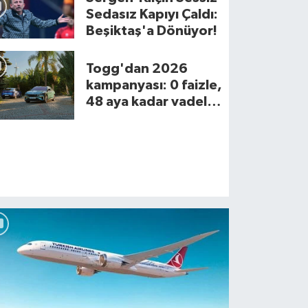
Sedasız Kapıyı Çaldı:
Beşiktaş'a Dönüyor!
Togg'dan 2026
kampanyası: 0 faizle,
48 aya kadar vadeli
kişehir Özel Çağdaş Okulları’nda 
2026 model Togg
şkusu
fırsatı