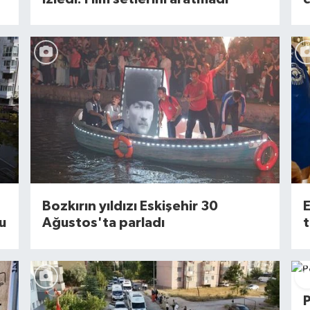
Bozkırın yıldızı Eskişehir 30
E
u
Ağustos'ta parladı
t
P