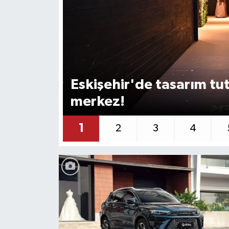
Siyaset
Spor
Eskişehir'de tasarım tu
merkez!
1
2
3
4