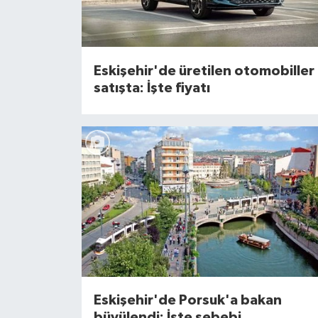
Eskişehir'de üretilen otomobiller
satışta: İşte fiyatı
Eskişehir'de Porsuk'a bakan
büyülendi: İşte sebebi...