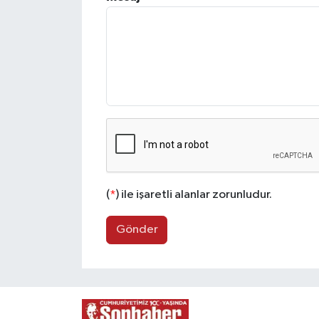
Siyaset
Spor
(
*
) ile işaretli alanlar zorunludur.
Gönder