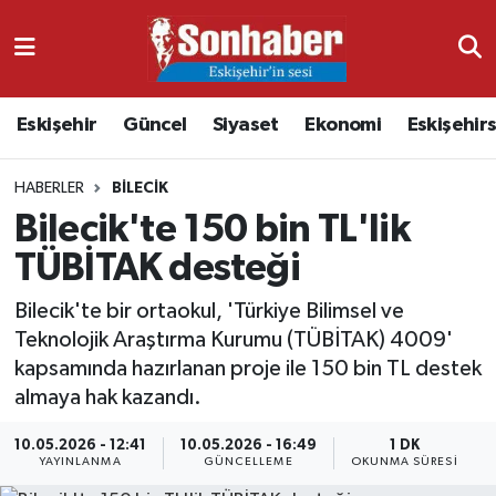
Dünya
Nöbetçi Eczaneler
Eskişehir
Güncel
Siyaset
Ekonomi
Eskişehir
Eğitim
Hava Durumu
HABERLER
BILECIK
Ekonomi
Namaz Vakitleri
Bilecik'te 150 bin TL'lik
Güncel
Trafik Durumu
TÜBİTAK desteği
Kültür & Sanat
Süper Lig Puan Durumu ve Fikstür
Bilecik'te bir ortaokul, 'Türkiye Bilimsel ve
Teknolojik Araştırma Kurumu (TÜBİTAK) 4009'
Magazin
Tüm Manşetler
kapsamında hazırlanan proje ile 150 bin TL destek
almaya hak kazandı.
Resmi İlanlar
Son Dakika Haberleri
10.05.2026 - 12:41
10.05.2026 - 16:49
1 DK
YAYINLANMA
GÜNCELLEME
OKUNMA SÜRESI
Sağlık
Haber Arşivi