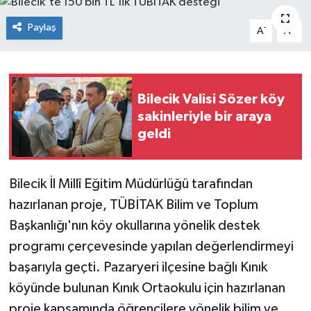
Siyaset
Paylaş
-
+
A
A
Spor
Bilecik Valisi Sözer köy
sakinleriyle bir araya
geldi
Bilecik İl Millî Eğitim Müdürlüğü tarafından
hazırlanan proje, TÜBİTAK Bilim ve Toplum
Başkanlığı'nın köy okullarına yönelik destek
programı çerçevesinde yapılan değerlendirmeyi
başarıyla geçti. Pazaryeri ilçesine bağlı Kınık
köyünde bulunan Kınık Ortaokulu için hazırlanan
proje kapsamında öğrencilere yönelik bilim ve