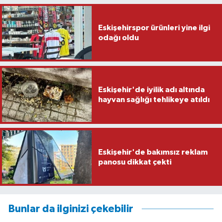
Eskişehirspor ürünleri yine ilgi
odağı oldu
Eskişehir'de iyilik adı altında
hayvan sağlığı tehlikeye atıldı
Eskişehir'de bakımsız reklam
panosu dikkat çekti
Bunlar da ilginizi çekebilir