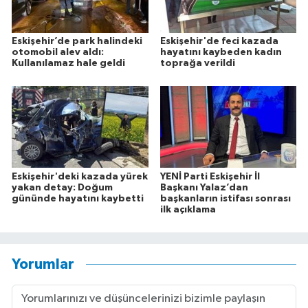
Eskişehir’de park halindeki
Eskişehir'de feci kazada
otomobil alev aldı:
hayatını kaybeden kadın
Kullanılamaz hale geldi
toprağa verildi
Eskişehir'deki kazada yürek
YENİ Parti Eskişehir İl
yakan detay: Doğum
Başkanı Yalaz’dan
gününde hayatını kaybetti
başkanların istifası sonrası
ilk açıklama
Yorumlar