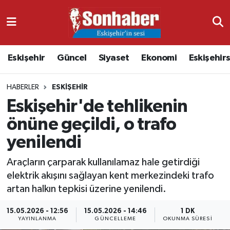
Dünya
Nöbetçi Eczaneler
Eskişehir
Güncel
Siyaset
Ekonomi
Eskişehir
Eğitim
Hava Durumu
HABERLER
ESKIŞEHIR
Ekonomi
Namaz Vakitleri
Eskişehir'de tehlikenin
Güncel
Trafik Durumu
önüne geçildi, o trafo
yenilendi
Kültür & Sanat
Süper Lig Puan Durumu ve Fikstür
Araçların çarparak kullanılamaz hale getirdiği
Magazin
Tüm Manşetler
elektrik akışını sağlayan kent merkezindeki trafo
artan halkın tepkisi üzerine yenilendi.
Resmi İlanlar
Son Dakika Haberleri
15.05.2026 - 12:56
15.05.2026 - 14:46
1 DK
YAYINLANMA
GÜNCELLEME
OKUNMA SÜRESI
Sağlık
Haber Arşivi