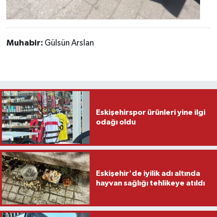
Muhabir:
Gülsün Arslan
Eskişehirspor ürünleri yine ilgi
odağı oldu
Eskişehir'de iyilik adı altında
hayvan sağlığı tehlikeye atıldı