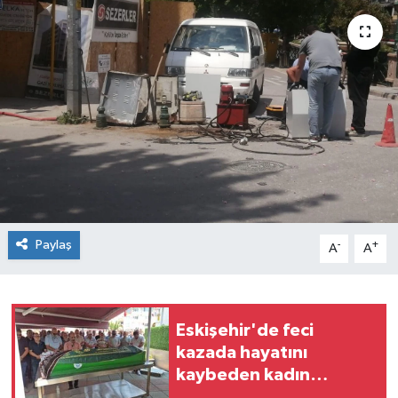
Siyaset
Spor
Paylaş
-
+
A
A
Eskişehir'de feci
kazada hayatını
kaybeden kadın
toprağa verildi