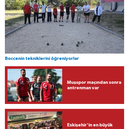
Boccenin tekniklerini öğreniyorlar
Muşspor maçından sonra
antrenman var
Eskişehir'in en büyük