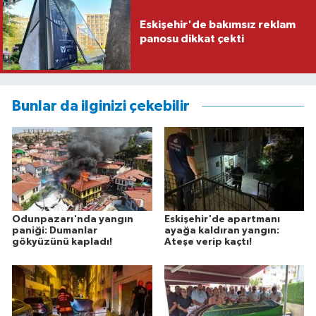
Eskişehir'de bakımsız reklam
panosu dikkat çekti
Bunlar da ilginizi çekebilir
Odunpazarı'nda yangın
Eskişehir'de apartmanı
paniği: Dumanlar
ayağa kaldıran yangın:
gökyüzünü kapladı!
Ateşe verip kaçtı!