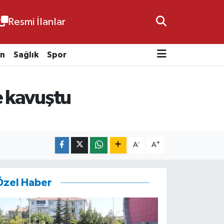
Resmi İlanlar
n
Sağlık
Spor
e kavuştu
-
+
A
A
Özel Haber