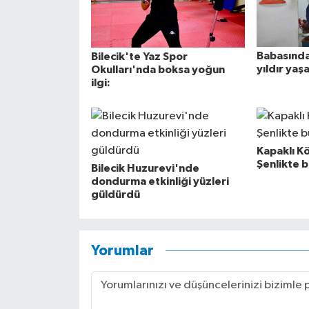
Babasında
Bilecik'te Yaz Spor
yıldır yaş
Okulları'nda boksa yoğun
ilgi:
Kapaklı K
Şenlikte b
Bilecik Huzurevi'nde
dondurma etkinliği yüzleri
güldürdü
Yorumlar