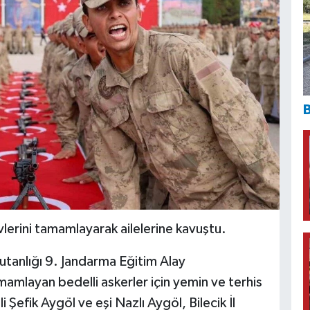
B
vlerini tamamlayarak ailelerine kavuştu.
tanlığı 9. Jandarma Eğitim Alay
amlayan bedelli askerler için yemin ve terhis
 Şefik Aygöl ve eşi Nazlı Aygöl, Bilecik İl