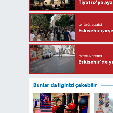
Tiyatro'ya aya
EDITÖRÜN SEÇTIĞI
Eskişehir çarş
EDITÖRÜN SEÇTIĞI
Eskişehir'de y
Bunlar da ilginizi çekebilir