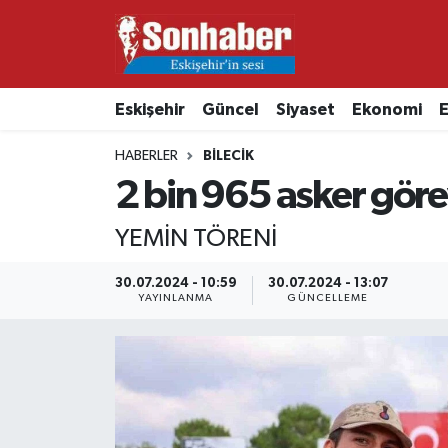
Dünya
Nöbetçi Eczaneler
Eskişehir
Güncel
Siyaset
Ekonomi
E
Eğitim
Hava Durumu
HABERLER
BILECIK
Ekonomi
Namaz Vakitleri
2 bin 965 asker göre
Güncel
Trafik Durumu
YEMİN TÖRENİ
Kültür & Sanat
Süper Lig Puan Durumu ve Fikstür
30.07.2024 - 10:59
30.07.2024 - 13:07
YAYINLANMA
GÜNCELLEME
Magazin
Tüm Manşetler
Resmi İlanlar
Son Dakika Haberleri
Sağlık
Haber Arşivi