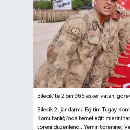
Siyaset
Spor
Bilecik’te 2 bin 965 asker vatani göre
Bilecik 2. Jandarma Eğitim Tugay Komu
Komutanlığı’nda temel eğitimlerini tam
töreni düzenlendi. Yemin törenine; Vali