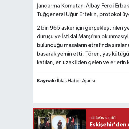
Jandarma Komutanı Albay Ferdi Erbakı
Tuğgeneral Uğur Ertekin, protokol üyel
2 bin 965 asker için gerçekleştirilen 
duruşu ve İstiklal Marşı’nın okunmasıyla
bulunduğu masaların etrafında sıralanan
basarak yemin etti. Tören, yaş kütüğün
katılan, en uzak ilden gelen ve erlerin
Kaynak:
İhlas Haber Ajansı
EDITÖRÜN SEÇTIĞI
Eskişehir'den 