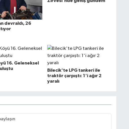
Zirvesi'nde geniş gündem
n devraldı, 26
atıyor
öyü 16. Geleneksel
uluştu
Bilecik'te LPG tankeri ile
traktör çarpıştı: 1'i ağır 2
yaralı