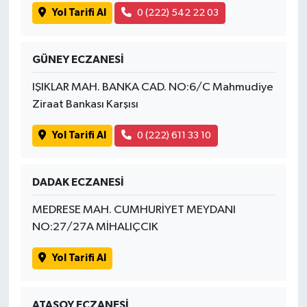
Yol Tarifi Al
0 (222) 542 22 03
GÜNEY ECZANESİ
IŞIKLAR MAH. BANKA CAD. NO:6/C Mahmudiye
Ziraat Bankası Karşısı
Yol Tarifi Al
0 (222) 611 33 10
DADAK ECZANESİ
MEDRESE MAH. CUMHURİYET MEYDANI
NO:27/27A MİHALIÇCIK
Yol Tarifi Al
ATASOY ECZANESİ