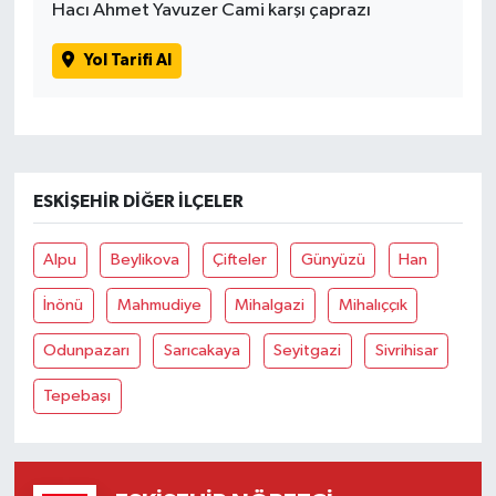
Hacı Ahmet Yavuzer Cami karşı çaprazı
Yol Tarifi Al
ESKIŞEHIR DIĞER İLÇELER
Alpu
Beylikova
Çifteler
Günyüzü
Han
İnönü
Mahmudiye
Mihalgazi
Mihalıççık
Odunpazarı
Sarıcakaya
Seyitgazi
Sivrihisar
Tepebaşı