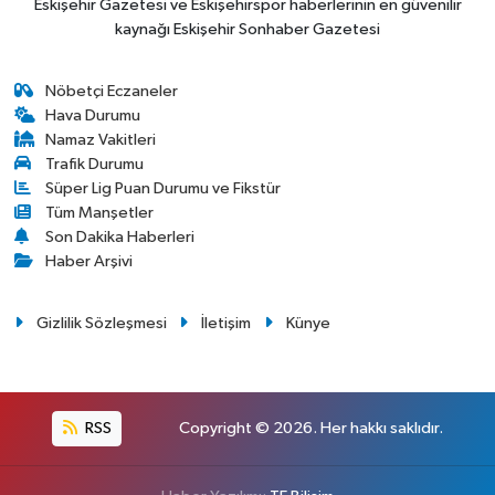
Eskişehir Gazetesi ve Eskişehirspor haberlerinin en güvenilir
kaynağı Eskişehir Sonhaber Gazetesi
Nöbetçi Eczaneler
Hava Durumu
Namaz Vakitleri
Trafik Durumu
Süper Lig Puan Durumu ve Fikstür
Tüm Manşetler
Son Dakika Haberleri
Haber Arşivi
Gizlilik Sözleşmesi
İletişim
Künye
RSS
Copyright © 2026. Her hakkı saklıdır.