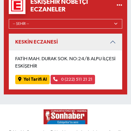
ESKIŞEHIR NÖBETÇI
ECZANELER
KESKİN ECZANESİ
FATİH MAH. DURAK SOK. NO:24/B ALPU İLÇESİ
ESKİŞEHİR
Yol Tarifi Al
0 (222) 511 21 21