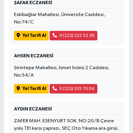
ŞAFAK ECZANESİ
Eskibağlar Mahallesi, Üniversite Caddesi,
No:74/C
Yol Tarifi Al
0 (222) 322 52 59
AHSEN ECZANESİ
Şirintepe Mahallesi, İsmet İnönü 2 Caddesi,
No:54/A
Yol Tarifi Al
0 (222) 335 70 04
AYDIN ECZANESİ
ZAFER MAH. ESENYURT SOK. NO:20/B Çevre
yolu TEI karşı çaprazı, SEÇ Oto Yıkama ara girişi,