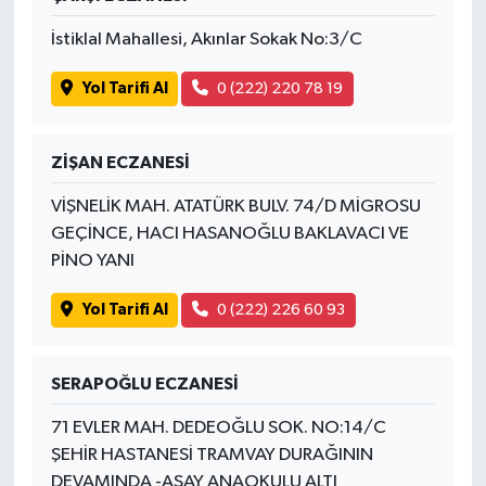
İstiklal Mahallesi, Akınlar Sokak No:3/C
Yol Tarifi Al
0 (222) 220 78 19
ZİŞAN ECZANESİ
VİŞNELİK MAH. ATATÜRK BULV. 74/D MİGROSU
GEÇİNCE, HACI HASANOĞLU BAKLAVACI VE
PİNO YANI
Yol Tarifi Al
0 (222) 226 60 93
SERAPOĞLU ECZANESİ
71 EVLER MAH. DEDEOĞLU SOK. NO:14/C
ŞEHİR HASTANESİ TRAMVAY DURAĞININ
DEVAMINDA -ASAY ANAOKULU ALTI