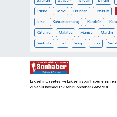
Batman
Bayburt
Bilecik
Bingöl
Edirne
Elazığ
Erzincan
Erzurum
İzmir
Kahramanmaraş
Karabük
Kar
Kütahya
Malatya
Manisa
Mardin
Şanlıurfa
Siirt
Sinop
Sivas
Şırna
Eskişehir Gazetesi ve Eskişehirspor haberlerinin en
güvenilir kaynağı Eskişehir Sonhaber Gazetesi