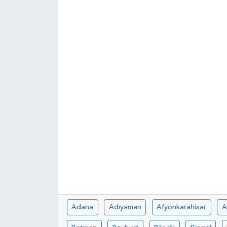
Siyaset
Spor
Adana
Adıyaman
Afyonkarahisar
A