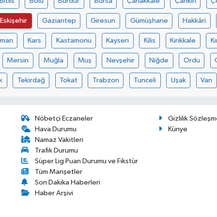
Bitlis
Bolu
Burdur
Bursa
Çanakkale
Çankırı
Ç
Eskişehir
Gaziantep
Giresun
Gümüşhane
Hakkâri
aman
Kars
Kastamonu
Kayseri
Kilis
Kırıkkale
Kı
Mersin
Muğla
Muş
Nevşehir
Niğde
Ordu
k
Tekirdağ
Tokat
Trabzon
Tunceli
Uşak
Van
Nöbetçi Eczaneler
Gizlilik Sözleşm
Hava Durumu
Künye
Namaz Vakitleri
Trafik Durumu
Süper Lig Puan Durumu ve Fikstür
Tüm Manşetler
Son Dakika Haberleri
Haber Arşivi