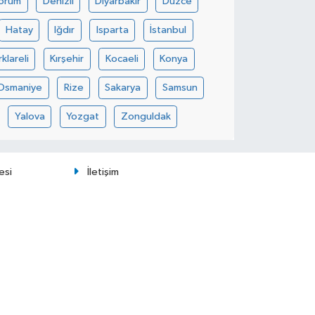
orum
Denizli
Diyarbakır
Düzce
Hatay
Iğdır
Isparta
İstanbul
rklareli
Kırşehir
Kocaeli
Konya
Osmaniye
Rize
Sakarya
Samsun
Yalova
Yozgat
Zonguldak
esi
İletişim