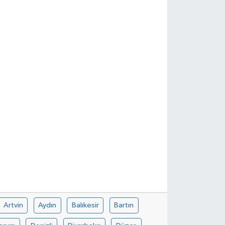
Artvin
Aydın
Balıkesir
Bartın