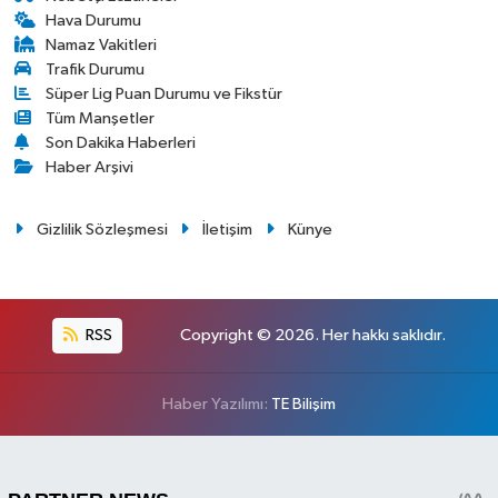
Hava Durumu
Namaz Vakitleri
Trafik Durumu
Süper Lig Puan Durumu ve Fikstür
Tüm Manşetler
Son Dakika Haberleri
Haber Arşivi
Gizlilik Sözleşmesi
İletişim
Künye
RSS
Copyright © 2026. Her hakkı saklıdır.
Haber Yazılımı:
TE Bilişim