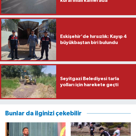
kural ihlali kamerada
Eskişehir'de hırsızlık: Kayıp 4
büyükbaştan biri bulundu
Seyitgazi Belediyesi tarla
yolları için harekete geçti
Bunlar da ilginizi çekebilir