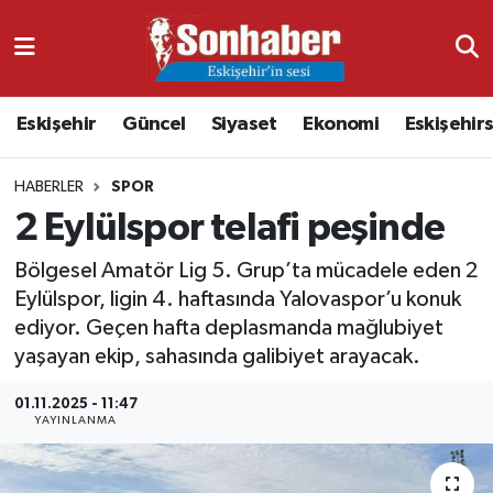
Dünya
Nöbetçi Eczaneler
Eskişehir
Güncel
Siyaset
Ekonomi
Eskişehir
Eğitim
Hava Durumu
HABERLER
SPOR
Ekonomi
Namaz Vakitleri
2 Eylülspor telafi peşinde
Güncel
Trafik Durumu
Bölgesel Amatör Lig 5. Grup’ta mücadele eden 2
Eylülspor, ligin 4. haftasında Yalovaspor’u konuk
Kültür & Sanat
Süper Lig Puan Durumu ve Fikstür
ediyor. Geçen hafta deplasmanda mağlubiyet
yaşayan ekip, sahasında galibiyet arayacak.
Magazin
Tüm Manşetler
01.11.2025 - 11:47
Resmi İlanlar
Son Dakika Haberleri
YAYINLANMA
Sağlık
Haber Arşivi