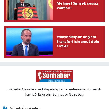
Mehmet Şimşek sessiz
kalmadı
Eskişehirspor’un yeni
transferi için umut dolu
sözler
Eskişehir Gazetesi ve Eskişehirspor haberlerinin en güvenilir
kaynağı Eskişehir Sonhaber Gazetesi
Nöbetçi Eczaneler