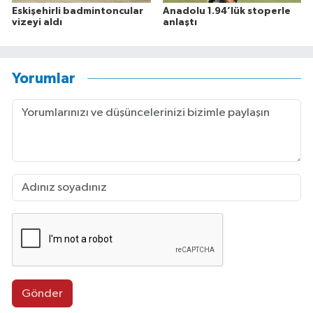
Eskişehirli badmintoncular
Anadolu 1.94’lük stoperle
vizeyi aldı
anlaştı
Yorumlar
Gönder