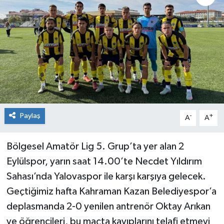
Siyaset
Spor
Paylaş
-
+
A
A
Bölgesel Amatör Lig 5. Grup’ta yer alan 2
Eylülspor, yarın saat 14.00’te Necdet Yıldırım
Sahası’nda Yalovaspor ile karşı karşıya gelecek.
Geçtiğimiz hafta Kahraman Kazan Belediyespor’a
deplasmanda 2-0 yenilen antrenör Oktay Arıkan
ve öğrencileri, bu maçta kayıplarını telafi etmeyi