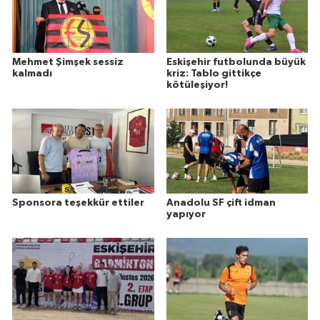
Mehmet Şimşek sessiz
Eskişehir futbolunda büyük
kalmadı
kriz: Tablo gittikçe
kötüleşiyor!
Sponsora teşekkür ettiler
Anadolu SF çift idman
yapıyor