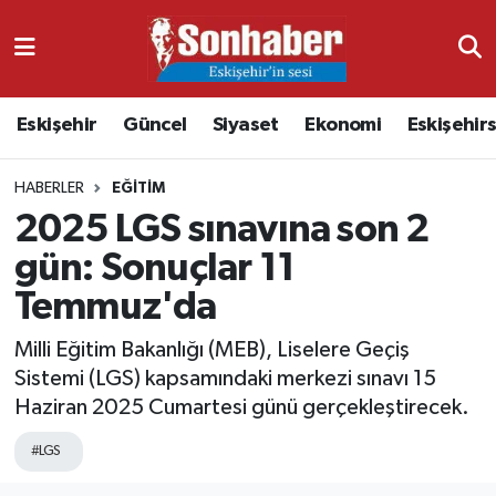
Dünya
Nöbetçi Eczaneler
Eskişehir
Güncel
Siyaset
Ekonomi
Eskişehir
Eğitim
Hava Durumu
HABERLER
EĞITIM
Ekonomi
Namaz Vakitleri
2025 LGS sınavına son 2
Güncel
Trafik Durumu
gün: Sonuçlar 11
Temmuz'da
Kültür & Sanat
Süper Lig Puan Durumu ve Fikstür
Milli Eğitim Bakanlığı (MEB), Liselere Geçiş
Magazin
Tüm Manşetler
Sistemi (LGS) kapsamındaki merkezi sınavı 15
Haziran 2025 Cumartesi günü gerçekleştirecek.
Resmi İlanlar
Son Dakika Haberleri
#LGS
Sağlık
Haber Arşivi