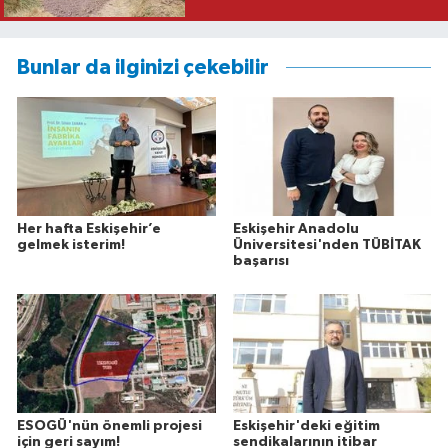
Bunlar da ilginizi çekebilir
Her hafta Eskişehir’e
Eskişehir Anadolu
gelmek isterim!
Üniversitesi'nden TÜBİTAK
başarısı
ESOGÜ'nün önemli projesi
Eskişehir'deki eğitim
için geri sayım!
sendikalarının itibar