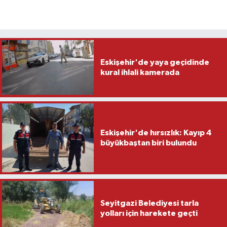
Eskişehir'de yaya geçidinde
kural ihlali kamerada
Eskişehir'de hırsızlık: Kayıp 4
büyükbaştan biri bulundu
Seyitgazi Belediyesi tarla
yolları için harekete geçti