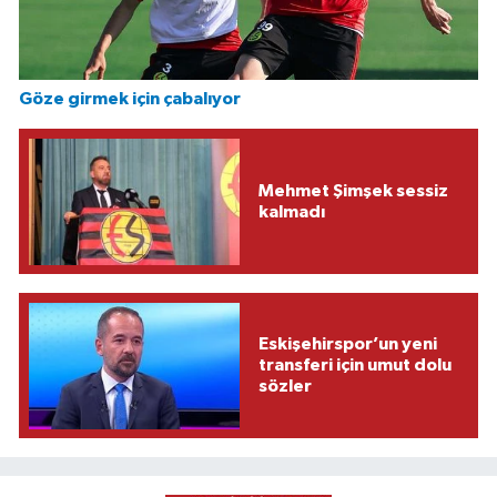
Göze girmek için çabalıyor
Mehmet Şimşek sessiz
kalmadı
Eskişehirspor’un yeni
transferi için umut dolu
sözler