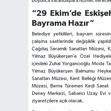
boyunca vatandaşlara hizmet verece
“29 Ekim’de Eskişeh
Bayrama Hazır”
Belediye yetkilileri, bayram süresin
çalışma saatlerinde değişiklik yapıld
Çağdaş Seramik Sanatları Müzesi, Kar
Yılmaz Büyükerşen’e Özel Hediyele
içindeki Zuhal Yorgancıoğlu Moda Ta
Yılmaz Büyükerşen Balmumu Heyke
Sanatları Müzesi, Kent Belleği Müze
Müzesi, Berna Türemen Kedi Sanat Ev
Deney Merkezi, Sabancı Uzay Evi v
ziyaretçilere açık olacak.