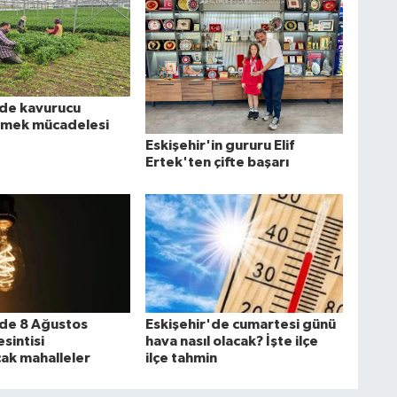
'de kavurucu
kmek mücadelesi
Eskişehir'in gururu Elif
Ertek'ten çifte başarı
'de 8 Ağustos
Eskişehir'de cumartesi günü
esintisi
hava nasıl olacak? İşte ilçe
ak mahalleler
ilçe tahmin