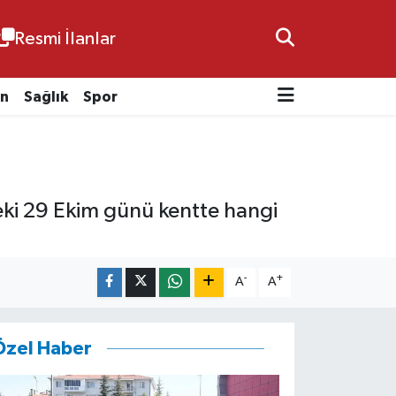
Resmi İlanlar
n
Sağlık
Spor
Peki 29 Ekim günü kentte hangi
-
+
A
A
Özel Haber