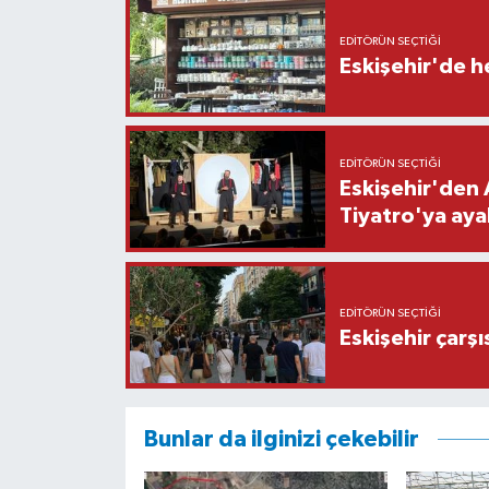
EDITÖRÜN SEÇTIĞI
Eskişehir'de h
EDITÖRÜN SEÇTIĞI
Eskişehir'den 
Tiyatro'ya aya
EDITÖRÜN SEÇTIĞI
Eskişehir çarş
Bunlar da ilginizi çekebilir