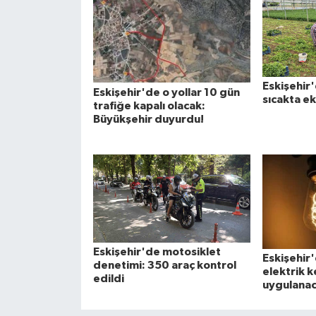
Eskişehir
Eskişehir'de o yollar 10 gün
sıcakta e
trafiğe kapalı olacak:
Büyükşehir duyurdu!
Eskişehir'de motosiklet
Eskişehir
denetimi: 350 araç kontrol
elektrik k
edildi
uygulanac