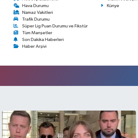
Hava Durumu
Künye
Namaz Vakitleri
Trafik Durumu
Süper Lig Puan Durumu ve Fikstür
Tüm Manşetler
Son Dakika Haberleri
Haber Arşivi