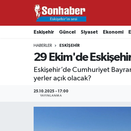
Dünya
Nöbetçi Eczaneler
Eskişehir
Güncel
Siyaset
Ekonomi
E
Eğitim
Hava Durumu
HABERLER
ESKIŞEHIR
Ekonomi
Namaz Vakitleri
29 Ekim'de Eskişehir
Güncel
Trafik Durumu
Eskişehir’de Cumhuriyet Bayramı
yerler açık olacak?
Kültür & Sanat
Süper Lig Puan Durumu ve Fikstür
25.10.2025 - 17:00
YAYINLANMA
Magazin
Tüm Manşetler
Resmi İlanlar
Son Dakika Haberleri
Sağlık
Haber Arşivi