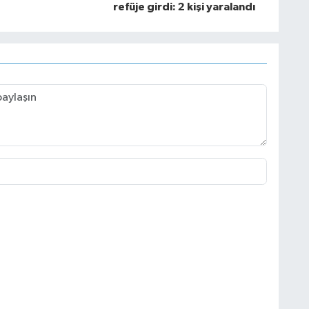
refüje girdi: 2 kişi yaralandı