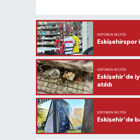
EDITÖRÜN SEÇTIĞI
Eskişehirspor ü
EDITÖRÜN SEÇTIĞI
Eskişehir'de iy
atıldı
EDITÖRÜN SEÇTIĞI
Eskişehir'de b