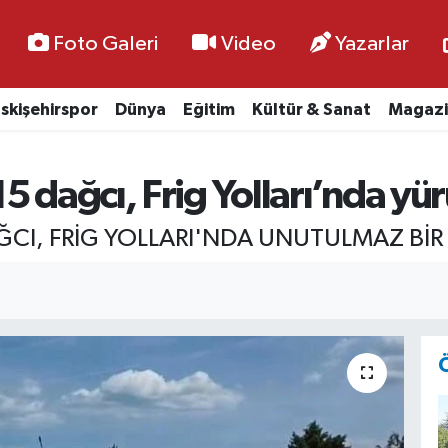
Foto Galeri
Video
Yazarlar
skişehirspor
Dünya
Eğitim
Kültür & Sanat
Magazi
5 dağcı, Frig Yolları’nda yü
CI, FRİG YOLLARI'NDA UNUTULMAZ BİR