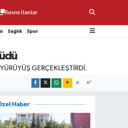
Resmi İlanlar
n
Sağlık
Spor
rüdü
 YÜRÜYÜŞ GERÇEKLEŞTİRDİ.
-
+
A
A
Özel Haber