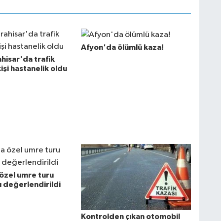
Afyon'da ölümlü kaza!
hisar'da trafik
kişi hastanelik oldu
özel umre turu
rı değerlendirildi
Kontrolden çıkan otomobil