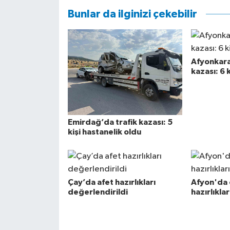
Bunlar da ilginizi çekebilir
Afyonkara
kazası: 6 
Emirdağ’da trafik kazası: 5
kişi hastanelik oldu
Çay’da afet hazırlıkları
Afyon'da 
değerlendirildi
hazırlıkla