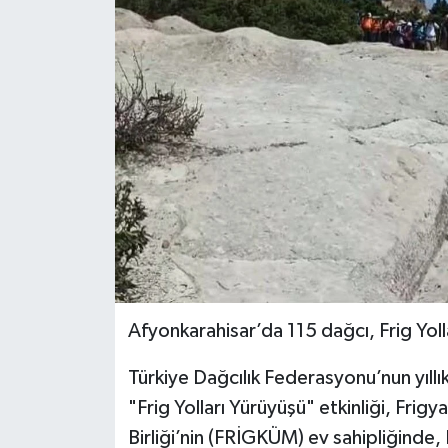
Siyaset
Spor
Afyonkarahisar’da 115 dağcı, Frig Yoll
Türkiye Dağcılık Federasyonu’nun yıll
"Frig Yolları Yürüyüşü" etkinliği, Frig
Birliği’nin (FRİGKÜM) ev sahipliğinde,