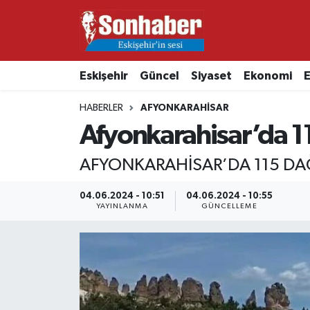
Dünya
Nöbetçi Eczaneler
Eskişehir
Güncel
Siyaset
Ekonomi
E
Eğitim
Hava Durumu
HABERLER
AFYONKARAHISAR
Ekonomi
Namaz Vakitleri
Afyonkarahisar’da 11
Güncel
Trafik Durumu
AFYONKARAHİSAR’DA 115 DAĞ
Kültür & Sanat
Süper Lig Puan Durumu ve Fikstür
04.06.2024 - 10:51
04.06.2024 - 10:55
YAYINLANMA
GÜNCELLEME
Magazin
Tüm Manşetler
Resmi İlanlar
Son Dakika Haberleri
Sağlık
Haber Arşivi