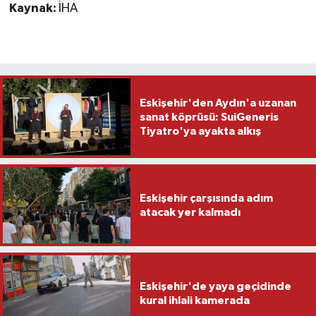
Kaynak:
İHA
Eskişehir'den Aydın'a uzanan
sanat köprüsü: SuiGeneris
Tiyatro'ya ayakta alkış
Eskişehir çarşısında adım
atacak yer kalmadı
Eskişehir'de yaya geçidinde
kural ihlali kamerada