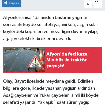
Paylaş
-
+
A
A
Siyaset
Afyonkarahisar'da aniden bastıran yağmur
Spor
sonrası iki köyde sel afeti yaşanırken, azgın sular
köylerdeki köprüleri ve mezarlığın duvarını yıkıp,
ağaç ve elektrik direklerini devirdi.
Afyon’da feci kaza:
Minibüs ile traktör
çarpıştı!
Olay, Bayat ilçesinde meydana geldi. Edinilen
bilgilere göre, ilçede yaşanan yağışın ardından
Aşağıçaybelen ve Yukarıçaybelen isimli iki köyde
sel afeti yaşandı. Yaklaşık 1 saat süren yağış