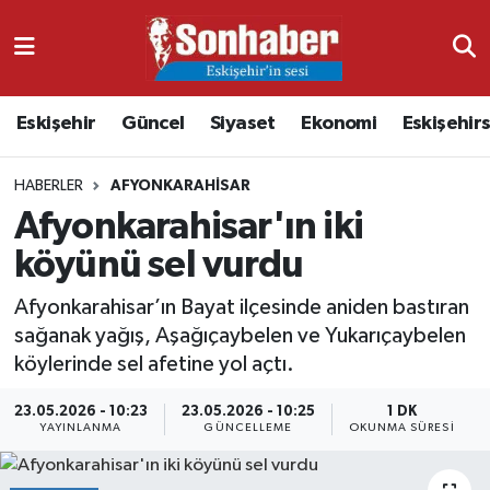
Dünya
Nöbetçi Eczaneler
Eskişehir
Güncel
Siyaset
Ekonomi
Eskişehir
Eğitim
Hava Durumu
HABERLER
AFYONKARAHISAR
Ekonomi
Namaz Vakitleri
Afyonkarahisar'ın iki
Güncel
Trafik Durumu
köyünü sel vurdu
Kültür & Sanat
Süper Lig Puan Durumu ve Fikstür
Afyonkarahisar’ın Bayat ilçesinde aniden bastıran
sağanak yağış, Aşağıçaybelen ve Yukarıçaybelen
Magazin
Tüm Manşetler
köylerinde sel afetine yol açtı.
23.05.2026 - 10:23
23.05.2026 - 10:25
1 DK
Resmi İlanlar
Son Dakika Haberleri
YAYINLANMA
GÜNCELLEME
OKUNMA SÜRESI
Sağlık
Haber Arşivi