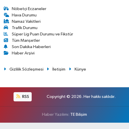
Nöbetçi Eczaneler
Hava Durumu
Namaz Vakitleri
Trafik Durumu
Süper Lig Puan Durumu ve Fikstür
Tüm Manşetler
Son Dakika Haberleri
Haber Arşivi
Gizlilik Sözleşmesi
İletişim
Künye
RSS
Copyright © 2026. Her hakkı saklıdır.
Haber Yazılımı:
TE Bilişim