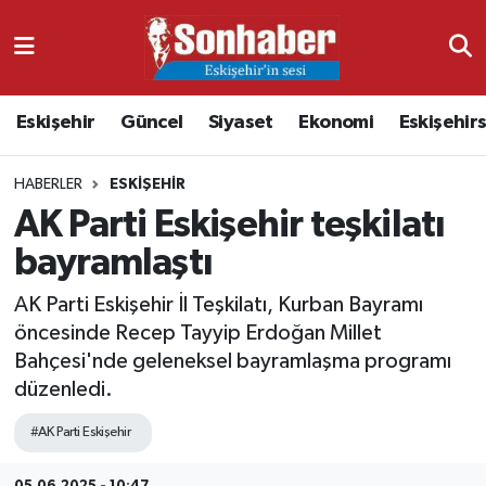
Dünya
Nöbetçi Eczaneler
Eskişehir
Güncel
Siyaset
Ekonomi
Eskişehir
Eğitim
Hava Durumu
HABERLER
ESKIŞEHIR
Ekonomi
Namaz Vakitleri
AK Parti Eskişehir teşkilatı
Güncel
Trafik Durumu
bayramlaştı
Kültür & Sanat
Süper Lig Puan Durumu ve Fikstür
AK Parti Eskişehir İl Teşkilatı, Kurban Bayramı
öncesinde Recep Tayyip Erdoğan Millet
Magazin
Tüm Manşetler
Bahçesi'nde geleneksel bayramlaşma programı
düzenledi.
Resmi İlanlar
Son Dakika Haberleri
#AK Parti Eskişehir
Sağlık
Haber Arşivi