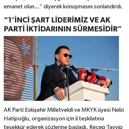
emanet olun…” diyerek konuşmasını sonlandırdı.
“1’İNCİ ŞART LİDERİMİZ VE AK
PARTİ İKTİDARININ SÜRMESİDİR”
AK Parti Eskişehir Milletvekili ve MKYK üyesi Nebi
Hatipoğlu, organizasyon için il teşkilatına
teşekkür ederek sözlerine başladı. Recep Tayyip