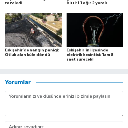
tazeledi
bitti: 1’i ağır 2 yaralı
Eskişehir’de yangın paniği:
Eskişehir'in ilçesinde
Otluk alan küle döndü
elektrik kesintisi: Tam 8
saat sürecek!
Yorumlar