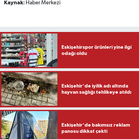
Kaynak:
Haber Merkezi
Eskişehirspor ürünleri yine ilgi
odağı oldu
Eskişehir'de iyilik adı altında
hayvan sağlığı tehlikeye atıldı
Eskişehir'de bakımsız reklam
panosu dikkat çekti