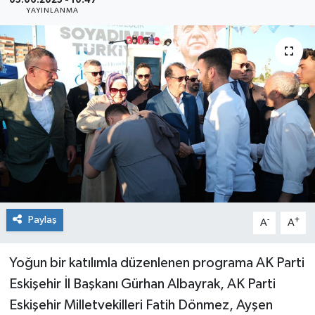
05.06.2025 - 10:47
YAYINLANMA
Siyaset
Spor
Paylaş
-
+
A
A
Yoğun bir katılımla düzenlenen programa AK Parti
Eskişehir İl Başkanı Gürhan Albayrak, AK Parti
Eskişehir Milletvekilleri Fatih Dönmez, Ayşen