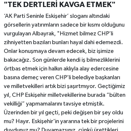
"TEK DERTLERİ KAVGA ETMEK"
‘AK Parti Seninle Eskişehir’ sloganı altındaki
görsellerin yatırımların sadece bir kısmı olduğunu
vurgulayan Albayrak, "Hizmet bilmez CHP’li
zihniyetten bazıları bunları hayal dahi edemezdi.
Onlar konuşmaya devam edecek, biz işimize
bakacağız. Son günlerde kendi iş bilmezliklerini
örtbas etmek için halkın aklıyla alay edercesine
basına demeç veren CHP’li belediye başkanları
ve milletvekilleri artık bizi şaşırtmıyor. Geçtiğimiz
yıl, CHP Eskişehir milletvekillerine burada “bülten
vekilliği” yapmamalarını tavsiye etmiştik.
Üzerinden bir yıl geçti, peki değişen bir şey oldu
mu? Hayır. Eskişehir'in yararına tek bir projelerini
duydunuz mu? Duyamazsınız, çünkü ürettikleri