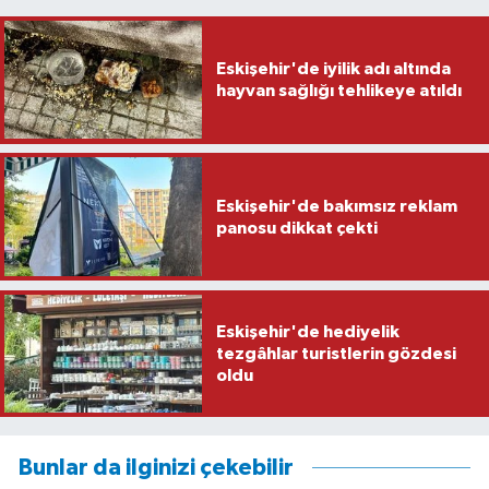
Eskişehir'de iyilik adı altında
hayvan sağlığı tehlikeye atıldı
Eskişehir'de bakımsız reklam
panosu dikkat çekti
Eskişehir'de hediyelik
tezgâhlar turistlerin gözdesi
oldu
Bunlar da ilginizi çekebilir