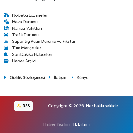
Nöbetçi Eczaneler
Hava Durumu
Namaz Vakitleri
Trafik Durumu
Süper Lig Puan Durumu ve Fikstür
Tüm Manşetler
Son Dakika Haberleri
Haber Arşivi
Gizlilik Sözleşmesi
İletişim
Künye
RSS
Copyright © 2026. Her hakkı saklıdır.
Haber Yazılımı:
TE Bilişim