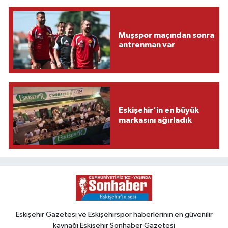
Muşspor maçından sonra
antrenman var
Eskişehir'in en büyük
markasını ağırladık
Eskişehir Gazetesi ve Eskişehirspor haberlerinin en güvenilir
kaynağı Eskişehir Sonhaber Gazetesi