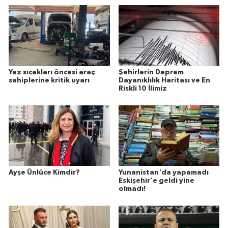
Yaz sıcakları öncesi araç
Şehirlerin Deprem
sahiplerine kritik uyarı
Dayanıklılık Haritası ve En
Riskli 10 İlimiz
Ayşe Ünlüce Kimdir?
Yunanistan'da yapamadı
Eskişehir'e geldi yine
olmadı!