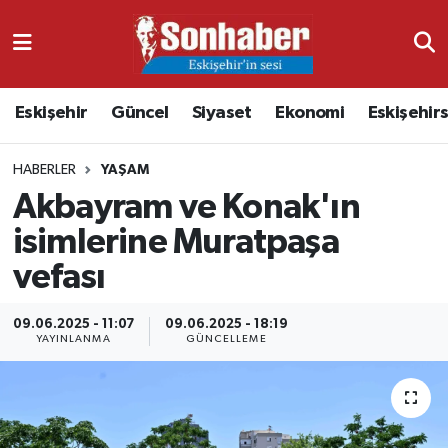
Dünya
Nöbetçi Eczaneler
Eskişehir
Güncel
Siyaset
Ekonomi
Eskişehir
Eğitim
Hava Durumu
HABERLER
YAŞAM
Ekonomi
Namaz Vakitleri
Akbayram ve Konak'ın
Güncel
Trafik Durumu
isimlerine Muratpaşa
vefası
Kültür & Sanat
Süper Lig Puan Durumu ve Fikstür
09.06.2025 - 11:07
09.06.2025 - 18:19
Magazin
Tüm Manşetler
YAYINLANMA
GÜNCELLEME
Resmi İlanlar
Son Dakika Haberleri
Sağlık
Haber Arşivi