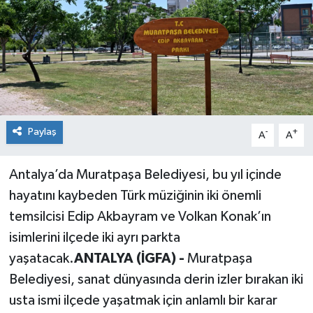
Siyaset
Spor
Paylaş
-
+
A
A
Antalya’da Muratpaşa Belediyesi, bu yıl içinde
hayatını kaybeden Türk müziğinin iki önemli
temsilcisi Edip Akbayram ve Volkan Konak’ın
isimlerini ilçede iki ayrı parkta
yaşatacak.
ANTALYA (İGFA) -
Muratpaşa
Belediyesi, sanat dünyasında derin izler bırakan iki
usta ismi ilçede yaşatmak için anlamlı bir karar