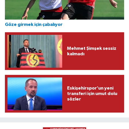
Göze girmek için çabalıyor
Mehmet Şimşek sessiz
kalmadı
Eskişehirspor’un yeni
transferi için umut dolu
sözler