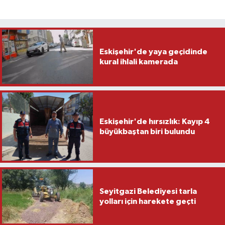
Eskişehir'de yaya geçidinde
kural ihlali kamerada
Eskişehir'de hırsızlık: Kayıp 4
büyükbaştan biri bulundu
Seyitgazi Belediyesi tarla
yolları için harekete geçti