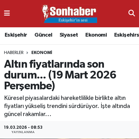
Dünya
Nöbetçi Eczaneler
Eskişehir
Güncel
Siyaset
Ekonomi
Eskişehir
Eğitim
Hava Durumu
HABERLER
EKONOMI
Ekonomi
Namaz Vakitleri
Altın fiyatlarında son
Güncel
Trafik Durumu
durum... (19 Mart 2026
Perşembe)
Kültür & Sanat
Süper Lig Puan Durumu ve Fikstür
Küresel piyasalardaki hareketlilikle birlikte altın
Magazin
Tüm Manşetler
fiyatları yükseliş trendini sürdürüyor. İşte altında
güncel rakamlar...
Resmi İlanlar
Son Dakika Haberleri
19.03.2026 - 08:53
YAYINLANMA
Sağlık
Haber Arşivi