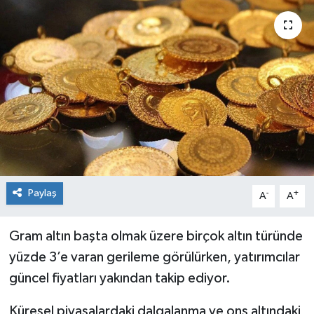
Siyaset
Spor
Paylaş
-
+
A
A
Gram altın başta olmak üzere birçok altın türünde
yüzde 3’e varan gerileme görülürken, yatırımcılar
güncel fiyatları yakından takip ediyor.
Küresel piyasalardaki dalgalanma ve ons altındaki