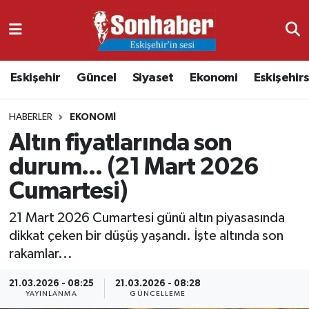
Dünya
Nöbetçi Eczaneler
Eskişehir
Güncel
Siyaset
Ekonomi
Eskişehir
Eğitim
Hava Durumu
HABERLER
EKONOMI
Ekonomi
Namaz Vakitleri
Altın fiyatlarında son
Güncel
Trafik Durumu
durum... (21 Mart 2026
Cumartesi)
Kültür & Sanat
Süper Lig Puan Durumu ve Fikstür
21 Mart 2026 Cumartesi günü altın piyasasında
Magazin
Tüm Manşetler
dikkat çeken bir düşüş yaşandı. İşte altında son
rakamlar...
Resmi İlanlar
Son Dakika Haberleri
21.03.2026 - 08:25
21.03.2026 - 08:28
YAYINLANMA
GÜNCELLEME
Sağlık
Haber Arşivi