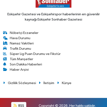
Eskişehir Gazetesi ve Eskişehirspor haberlerinin en güvenilir
kaynağı Eskişehir Sonhaber Gazetesi
Nöbetçi Eczaneler
Hava Durumu
Namaz Vakitleri
Trafik Durumu
Süper Lig Puan Durumu ve Fikstür
Tüm Manşetler
Son Dakika Haberleri
Haber Arşivi
Gizlilik Sözleşmesi
İletişim
Künye
RSS
Copyright © 2026. Her hakkı saklıdır.