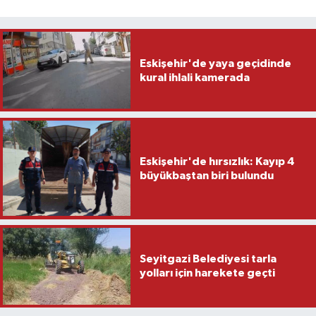
Eskişehir'de yaya geçidinde
kural ihlali kamerada
Eskişehir'de hırsızlık: Kayıp 4
büyükbaştan biri bulundu
Seyitgazi Belediyesi tarla
yolları için harekete geçti