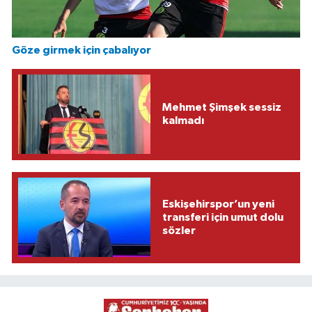
Göze girmek için çabalıyor
Mehmet Şimşek sessiz
kalmadı
Eskişehirspor’un yeni
transferi için umut dolu
sözler