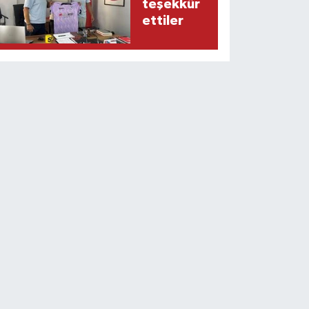
teşekkür
ettiler