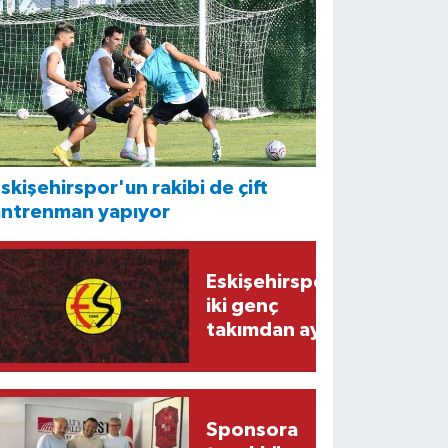
skişehirspor'un rakibi de çift
antrenman yapıyor
Eskişehirspor'da
iki genç
takımdan ayrıldı
Sponsora