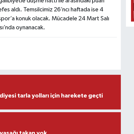
galibiyetle düşme hattı ile arasındaki puan
efes aldı. Temsilcimiz 26’ncı haftada ise 4
ispor’a konuk olacak. Mücadele 24 Mart Salı
sı’nda oynanacak.
iyesi tarla yolları için harekete geçti
 yasağı takan yok