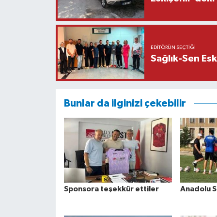
EDITÖRÜN SEÇTIĞI
Sağlık-Sen Esk
Bunlar da ilginizi çekebilir
Sponsora teşekkür ettiler
Anadolu S