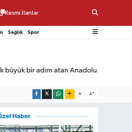
Resmi İlanlar
n
Sağlık
Spor
 çok büyük bir adım atan Anadolu
-
+
A
A
Özel Haber