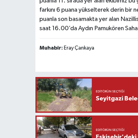
puanla 11. sırada yer alan ekibimiz bu 
farkını 6 puana yükselterek derin bir n
puanla son basamakta yer alan Nazill
saat 16.00’da Aydın Pamukören Saha
Muhabir:
Eray Çankaya
EDITÖRÜN SEÇTIĞI
Seyitgazi Beled
EDITÖRÜN SEÇTIĞI
Eskişehir'deki