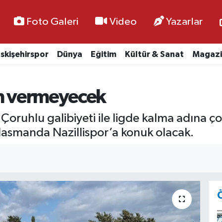
Foto Galeri
Video
Yazarlar
skişehirspor
Dünya
Eğitim
Kültür & Sanat
Magazi
in vermeyecek
r Çoruhlu galibiyeti ile ligde kalma adına
plasmanda Nazillispor’a konuk olacak.