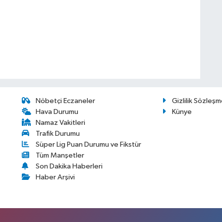
Nöbetçi Eczaneler
Gizlilik Sözleşm
Hava Durumu
Künye
Namaz Vakitleri
Trafik Durumu
Süper Lig Puan Durumu ve Fikstür
Tüm Manşetler
Son Dakika Haberleri
Haber Arşivi