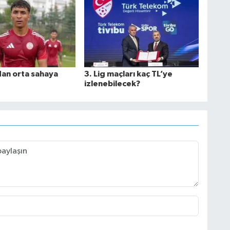
an orta sahaya
3. Lig maçları kaç TL’ye
izlenebilecek?