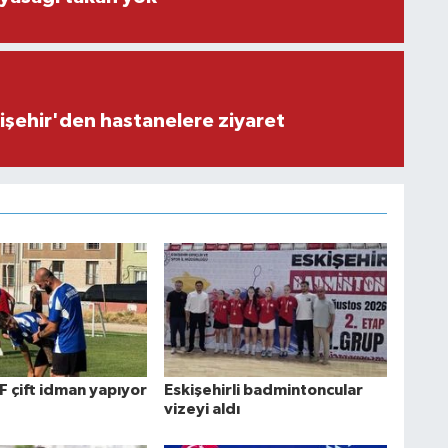
işehir'den hastanelere ziyaret
F çift idman yapıyor
Eskişehirli badmintoncular
vizeyi aldı