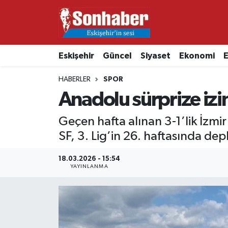
Dünya
Nöbetçi Eczaneler
Eskişehir
Güncel
Siyaset
Ekonomi
E
Eğitim
Hava Durumu
HABERLER
SPOR
Ekonomi
Namaz Vakitleri
Anadolu sürprize iz
Güncel
Trafik Durumu
Geçen hafta alınan 3-1’lik İzmi
SF, 3. Lig’in 26. haftasında de
Kültür & Sanat
Süper Lig Puan Durumu ve Fikstür
18.03.2026 - 15:54
YAYINLANMA
Magazin
Tüm Manşetler
Resmi İlanlar
Son Dakika Haberleri
Sağlık
Haber Arşivi