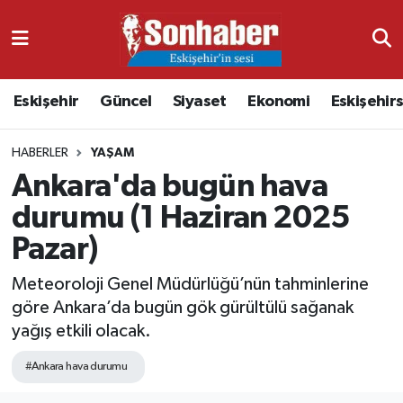
Dünya
Nöbetçi Eczaneler
Eskişehir
Güncel
Siyaset
Ekonomi
Eskişehir
Eğitim
Hava Durumu
HABERLER
YAŞAM
Ekonomi
Namaz Vakitleri
Ankara'da bugün hava
Güncel
Trafik Durumu
durumu (1 Haziran 2025
Pazar)
Kültür & Sanat
Süper Lig Puan Durumu ve Fikstür
Meteoroloji Genel Müdürlüğü’nün tahminlerine
Magazin
Tüm Manşetler
göre Ankara’da bugün gök gürültülü sağanak
yağış etkili olacak.
Resmi İlanlar
Son Dakika Haberleri
#Ankara hava durumu
Sağlık
Haber Arşivi