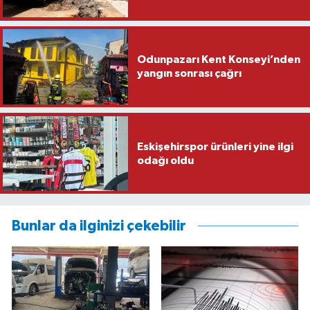
Odunpazarı Kent Konseyi’nden
yangın sonrası çağrı
Eskişehirspor ürünleri yine ilgi
odağı oldu
Bunlar da ilginizi çekebilir