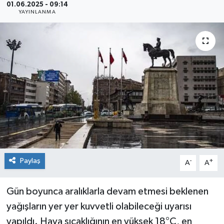
01.06.2025 - 09:14
YAYINLANMA
Siyaset
Spor
Paylaş
-
+
A
A
Gün boyunca aralıklarla devam etmesi beklenen
yağışların yer yer kuvvetli olabileceği uyarısı
yapıldı. Hava sıcaklığının en yüksek 18°C, en