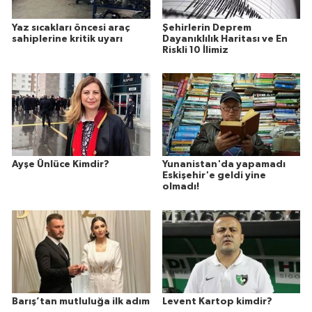
Yaz sıcakları öncesi araç
Şehirlerin Deprem
sahiplerine kritik uyarı
Dayanıklılık Haritası ve En
Riskli 10 İlimiz
Ayşe Ünlüce Kimdir?
Yunanistan'da yapamadı
Eskişehir'e geldi yine
olmadı!
Barış’tan mutluluğa ilk adım
Levent Kartop kimdir?