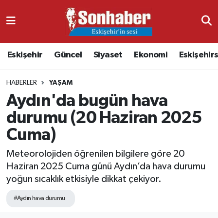
Dünya
Nöbetçi Eczaneler
Eskişehir
Güncel
Siyaset
Ekonomi
Eskişehir
Eğitim
Hava Durumu
HABERLER
YAŞAM
Ekonomi
Namaz Vakitleri
Aydın'da bugün hava
Güncel
Trafik Durumu
durumu (20 Haziran 2025
Cuma)
Kültür & Sanat
Süper Lig Puan Durumu ve Fikstür
Meteorolojiden öğrenilen bilgilere göre 20
Magazin
Tüm Manşetler
Haziran 2025 Cuma günü Aydın’da hava durumu
yoğun sıcaklık etkisiyle dikkat çekiyor.
Resmi İlanlar
Son Dakika Haberleri
#Aydın hava durumu
Sağlık
Haber Arşivi