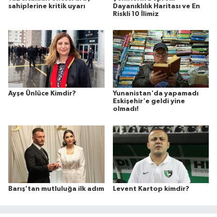
sahiplerine kritik uyarı
Dayanıklılık Haritası ve En
Riskli 10 İlimiz
Ayşe Ünlüce Kimdir?
Yunanistan'da yapamadı
Eskişehir'e geldi yine
olmadı!
Barış’tan mutluluğa ilk adım
Levent Kartop kimdir?