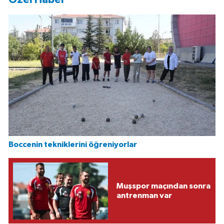
Boccenin tekniklerini öğreniyorlar
Muşspor maçından sonra
antrenman var