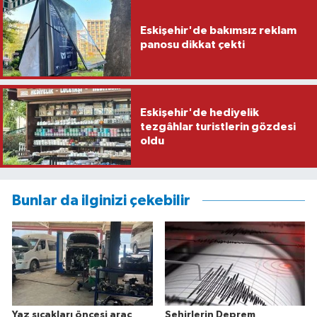
Eskişehir'de bakımsız reklam
panosu dikkat çekti
Eskişehir'de hediyelik
tezgâhlar turistlerin gözdesi
oldu
Bunlar da ilginizi çekebilir
Yaz sıcakları öncesi araç
Şehirlerin Deprem