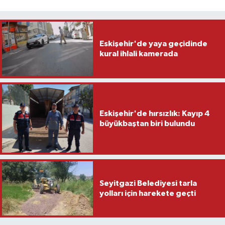
Eskişehir'de yaya geçidinde
kural ihlali kamerada
Eskişehir'de hırsızlık: Kayıp 4
büyükbaştan biri bulundu
Seyitgazi Belediyesi tarla
yolları için harekete geçti