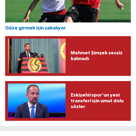
Göze girmek için çabalıyor
Mehmet Şimşek sessiz
kalmadı
Eskişehirspor’un yeni
transferi için umut dolu
sözler