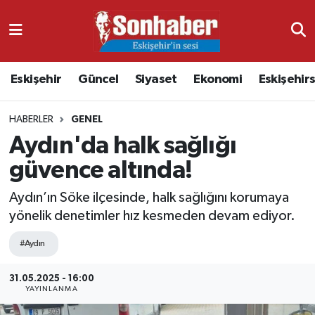
Dünya
Nöbetçi Eczaneler
Eskişehir
Güncel
Siyaset
Ekonomi
Eskişehir
Eğitim
Hava Durumu
HABERLER
GENEL
Ekonomi
Namaz Vakitleri
Aydın'da halk sağlığı
Güncel
Trafik Durumu
güvence altında!
Kültür & Sanat
Süper Lig Puan Durumu ve Fikstür
Aydın’ın Söke ilçesinde, halk sağlığını korumaya
yönelik denetimler hız kesmeden devam ediyor.
Magazin
Tüm Manşetler
#Aydın
Resmi İlanlar
Son Dakika Haberleri
31.05.2025 - 16:00
YAYINLANMA
Sağlık
Haber Arşivi