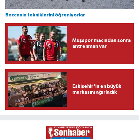
Boccenin tekniklerini öğreniyorlar
Muşspor maçından sonra
antrenman var
Eskişehir'in en büyük
markasını ağırladık