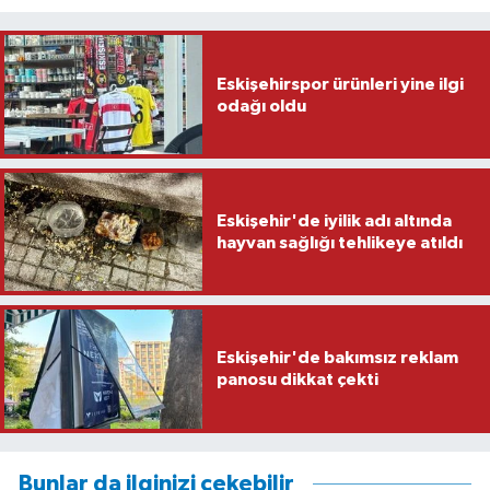
Eskişehirspor ürünleri yine ilgi
odağı oldu
Eskişehir'de iyilik adı altında
hayvan sağlığı tehlikeye atıldı
Eskişehir'de bakımsız reklam
panosu dikkat çekti
Bunlar da ilginizi çekebilir