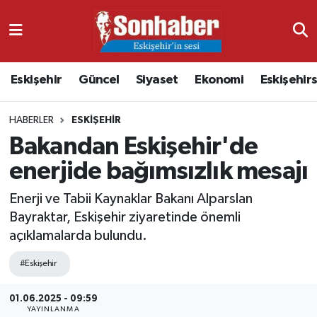
Dünya
Nöbetçi Eczaneler
Eskişehir
Güncel
Siyaset
Ekonomi
Eskişehir
Eğitim
Hava Durumu
HABERLER
ESKIŞEHIR
Ekonomi
Namaz Vakitleri
Bakandan Eskişehir'de
Güncel
Trafik Durumu
enerjide bağımsızlık mesajı
Kültür & Sanat
Süper Lig Puan Durumu ve Fikstür
Enerji ve Tabii Kaynaklar Bakanı Alparslan
Bayraktar, Eskişehir ziyaretinde önemli
Magazin
Tüm Manşetler
açıklamalarda bulundu.
#Eskişehir
Resmi İlanlar
Son Dakika Haberleri
01.06.2025 - 09:59
Sağlık
Haber Arşivi
YAYINLANMA