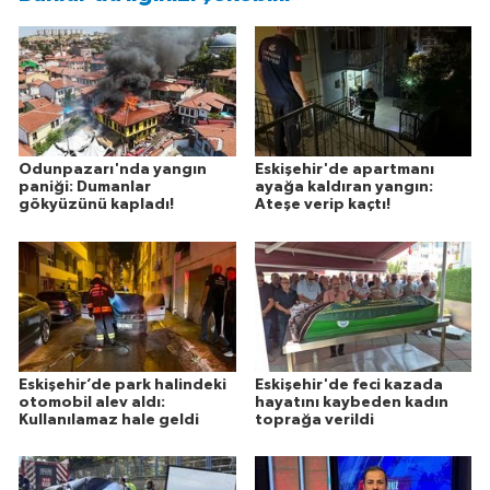
Odunpazarı'nda yangın
Eskişehir'de apartmanı
paniği: Dumanlar
ayağa kaldıran yangın:
gökyüzünü kapladı!
Ateşe verip kaçtı!
Eskişehir’de park halindeki
Eskişehir'de feci kazada
otomobil alev aldı:
hayatını kaybeden kadın
Kullanılamaz hale geldi
toprağa verildi