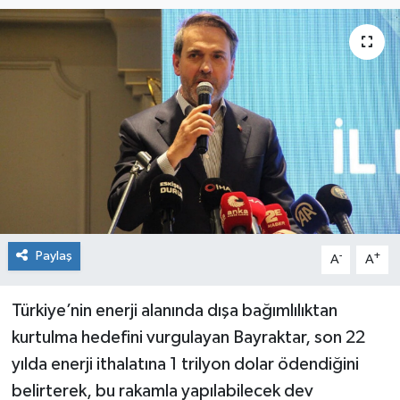
Siyaset
Spor
Paylaş
-
+
A
A
Türkiye’nin enerji alanında dışa bağımlılıktan
kurtulma hedefini vurgulayan Bayraktar, son 22
yılda enerji ithalatına 1 trilyon dolar ödendiğini
belirterek, bu rakamla yapılabilecek dev