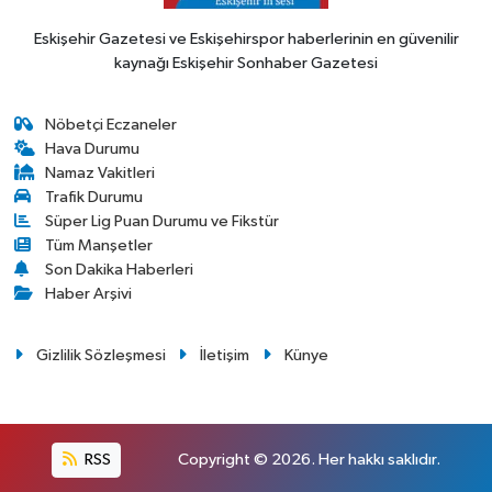
Eskişehir Gazetesi ve Eskişehirspor haberlerinin en güvenilir
kaynağı Eskişehir Sonhaber Gazetesi
Nöbetçi Eczaneler
Hava Durumu
Namaz Vakitleri
Trafik Durumu
Süper Lig Puan Durumu ve Fikstür
Tüm Manşetler
Son Dakika Haberleri
Haber Arşivi
Gizlilik Sözleşmesi
İletişim
Künye
RSS
Copyright © 2026. Her hakkı saklıdır.