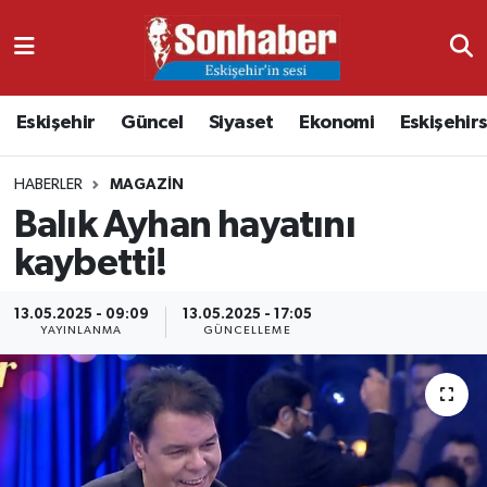
Dünya
Nöbetçi Eczaneler
Eskişehir
Güncel
Siyaset
Ekonomi
Eskişehir
Eğitim
Hava Durumu
HABERLER
MAGAZIN
Ekonomi
Namaz Vakitleri
Balık Ayhan hayatını
Güncel
Trafik Durumu
kaybetti!
Kültür & Sanat
Süper Lig Puan Durumu ve Fikstür
13.05.2025 - 09:09
13.05.2025 - 17:05
YAYINLANMA
GÜNCELLEME
Magazin
Tüm Manşetler
Resmi İlanlar
Son Dakika Haberleri
Sağlık
Haber Arşivi