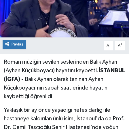
Siyaset
Spor
Paylaş
-
+
A
A
Roman müziğin sevilen seslerinden Balık Ayhan
(Ayhan Küçükboyacı) hayatını kaybetti.
İSTANBUL
(İGFA) -
Balık Ayhan olarak tanınan Ayhan
Küçükboyacı'nın sabah saatlerinde hayatını
kaybettiği öğrenildi
Yaklaşık bir ay önce yaşadığı nefes darlığı ile
hastaneye kaldırılan ünlü isim, İstanbul'da da Prof.
Dr. Cemil Taşçıoğlu Şehir Hastanesi'nde yoğun