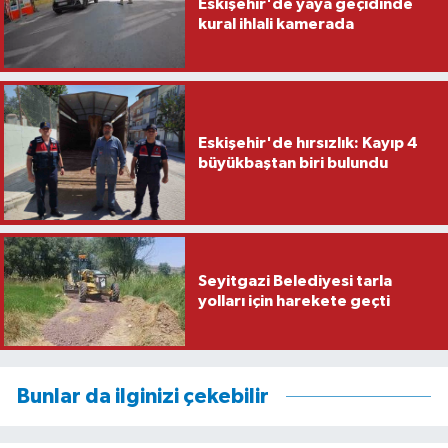
Eskişehir'de yaya geçidinde
kural ihlali kamerada
Eskişehir'de hırsızlık: Kayıp 4
büyükbaştan biri bulundu
Seyitgazi Belediyesi tarla
yolları için harekete geçti
Bunlar da ilginizi çekebilir