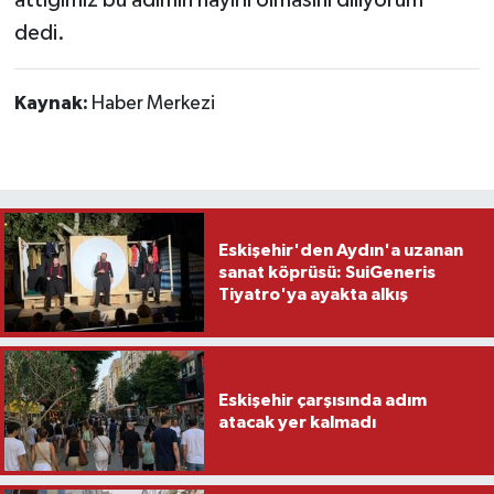
attığımız bu adımın hayırlı olmasını diliyorum”
dedi.
Kaynak:
Haber Merkezi
Eskişehir'den Aydın'a uzanan
sanat köprüsü: SuiGeneris
Tiyatro'ya ayakta alkış
Eskişehir çarşısında adım
atacak yer kalmadı