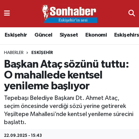
Dünya
Nöbetçi Eczaneler
Eskişehir
Güncel
Siyaset
Ekonomi
Eskişehir
Eğitim
Hava Durumu
HABERLER
ESKIŞEHIR
Ekonomi
Namaz Vakitleri
Başkan Ataç sözünü tuttu:
Güncel
Trafik Durumu
O mahallede kentsel
yenileme başlıyor
Kültür & Sanat
Süper Lig Puan Durumu ve Fikstür
Tepebaşı Belediye Başkanı Dt. Ahmet Ataç,
Magazin
Tüm Manşetler
seçim öncesinde verdiği sözü yerine getirerek
Yeşiltepe Mahallesi’nde kentsel yenileme sürecini
Resmi İlanlar
Son Dakika Haberleri
başlattı.
Sağlık
Haber Arşivi
22.09.2025 - 15:43