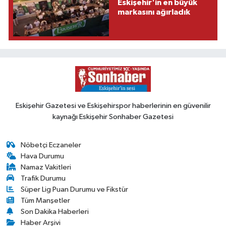
Eskişehir'in en büyük
markasını ağırladık
Eskişehir Gazetesi ve Eskişehirspor haberlerinin en güvenilir
kaynağı Eskişehir Sonhaber Gazetesi
Nöbetçi Eczaneler
Hava Durumu
Namaz Vakitleri
Trafik Durumu
Süper Lig Puan Durumu ve Fikstür
Tüm Manşetler
Son Dakika Haberleri
Haber Arşivi