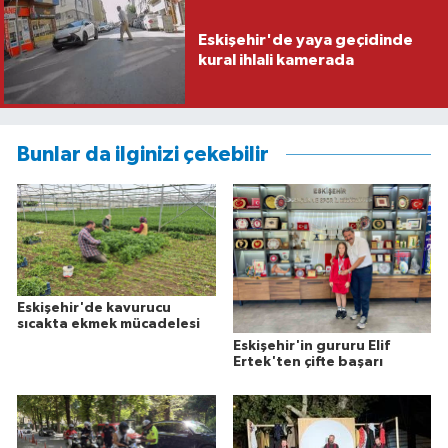
Eskişehir'de yaya geçidinde
kural ihlali kamerada
Bunlar da ilginizi çekebilir
Eskişehir'de kavurucu
sıcakta ekmek mücadelesi
Eskişehir'in gururu Elif
Ertek'ten çifte başarı