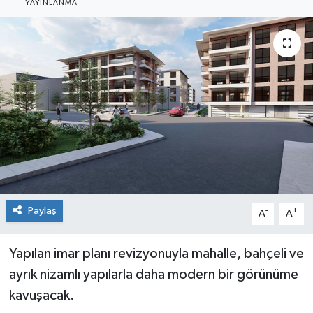
YAYINLANMA
Siyaset
Spor
Paylaş
-
+
A
A
Yapılan imar planı revizyonuyla mahalle, bahçeli ve
ayrık nizamlı yapılarla daha modern bir görünüme
kavuşacak.