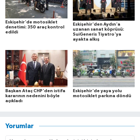
Eskişehir'de motosiklet
Eskişehir'den Aydın'a
denetimi: 350 araç kontrol
uzanan sanat köprüsü:
edildi
SuiGeneris Tiyatro'ya
ayakta alkış
Başkan Ataç CHP'den istifa
Eskişehir'de yaya yolu
kararının nedenini böyle
motosiklet parkına döndü
açıkladı
Yorumlar