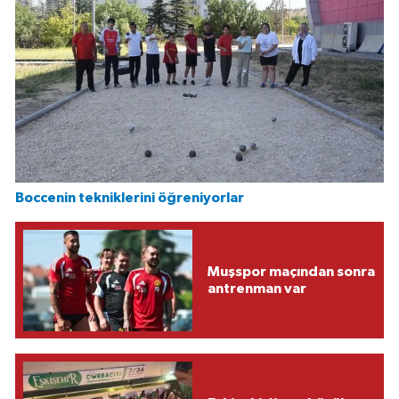
Boccenin tekniklerini öğreniyorlar
Muşspor maçından sonra
antrenman var