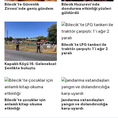
Bilecik Huzurevi'nde
Bilecik'te Güvenlik
dondurma etkinliği yüzleri
Zirvesi'nde geniş gündem
güldürdü
Bilecik'te LPG tankeri ile
traktör çarpıştı: 1'i ağır 2
yaralı
Kapaklı Köyü 16. Geleneksel
Şenlikte buluştu
Bilecik'te çocuklar için
Jandarma vatandaşları
anlamlı kitap okuma
yangın ve dolandırıcılığa
etkinliği
karşı uyardı