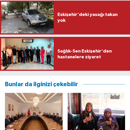
Eskişehir'deki yasağı takan
yok
Sağlık-Sen Eskişehir'den
hastanelere ziyaret
Bunlar da ilginizi çekebilir