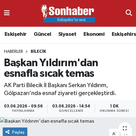
Dünya
Nöbetçi Eczaneler
Eskişehir
Güncel
Siyaset
Ekonomi
Eskişehir
Eğitim
Hava Durumu
HABERLER
BILECIK
Ekonomi
Namaz Vakitleri
Başkan Yıldırım'dan
Güncel
Trafik Durumu
esnafla sıcak temas
Kültür & Sanat
Süper Lig Puan Durumu ve Fikstür
AK Parti Bilecik İl Başkanı Serkan Yıldırım,
Gölpazarı'nda esnaf ziyareti gerçekleştirdi.
Magazin
Tüm Manşetler
03.06.2026 - 09:56
03.06.2026 - 14:54
1 DK
YAYINLANMA
GÜNCELLEME
OKUNMA SÜRESI
Resmi İlanlar
Son Dakika Haberleri
Sağlık
Haber Arşivi
Paylaş
-
+
A
A