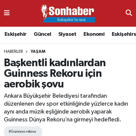
Dünya
Nöbetçi Eczaneler
Eskişehir
Güncel
Siyaset
Ekonomi
Eskişehir
Eğitim
Hava Durumu
HABERLER
YAŞAM
Ekonomi
Namaz Vakitleri
Başkentli kadınlardan
Güncel
Trafik Durumu
Guinness Rekoru için
aerobik şovu
Kültür & Sanat
Süper Lig Puan Durumu ve Fikstür
Ankara Büyükşehir Belediyesi tarafından
Magazin
Tüm Manşetler
düzenlenen dev spor etkinliğinde yüzlerce kadın
aynı anda müzik eşliğinde aerobik yaparak
Resmi İlanlar
Son Dakika Haberleri
Guinness Dünya Rekoru’na girmeyi hedefledi.
Sağlık
Haber Arşivi
#Guinness rekoru