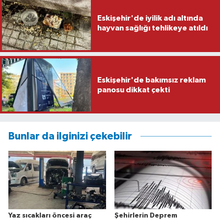
Eskişehir'de iyilik adı altında
hayvan sağlığı tehlikeye atıldı
Eskişehir'de bakımsız reklam
panosu dikkat çekti
Bunlar da ilginizi çekebilir
Yaz sıcakları öncesi araç
Şehirlerin Deprem