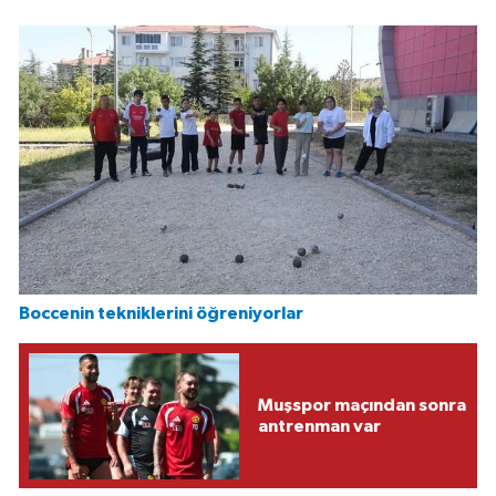
Boccenin tekniklerini öğreniyorlar
Muşspor maçından sonra
antrenman var