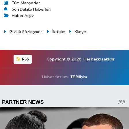
Tüm Manşetler
Son Dakika Haberleri
Haber Arşivi
Gizlilik Sözleşmesi
İletişim
Künye
RSS
Copyright © 2026. Her hakkı saklıdır.
Haber Yazılımı:
TE Bilişim