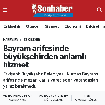
Dünya
Nöbetçi Eczaneler
Eskişehir
Güncel
Siyaset
Ekonomi
Eskişehir
Eğitim
Hava Durumu
HABERLER
ESKIŞEHIR
Ekonomi
Namaz Vakitleri
Bayram arifesinde
Güncel
Trafik Durumu
büyükşehirden anlamlı
hizmet
Kültür & Sanat
Süper Lig Puan Durumu ve Fikstür
Eskişehir Büyükşehir Belediyesi, Kurban Bayramı
Magazin
Tüm Manşetler
arifesinde mezarlıkları ziyaret eden vatandaşları
yalnız bırakmadı.
Resmi İlanlar
Son Dakika Haberleri
26.05.2026 - 13:53
26.05.2026 - 16:02
1 DK
YAYINLANMA
GÜNCELLEME
OKUNMA SÜRESI
Sağlık
Haber Arşivi