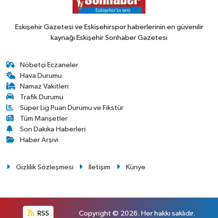
Eskişehir Gazetesi ve Eskişehirspor haberlerinin en güvenilir
kaynağı Eskişehir Sonhaber Gazetesi
Nöbetçi Eczaneler
Hava Durumu
Namaz Vakitleri
Trafik Durumu
Süper Lig Puan Durumu ve Fikstür
Tüm Manşetler
Son Dakika Haberleri
Haber Arşivi
Gizlilik Sözleşmesi
İletişim
Künye
RSS
Copyright © 2026. Her hakkı saklıdır.