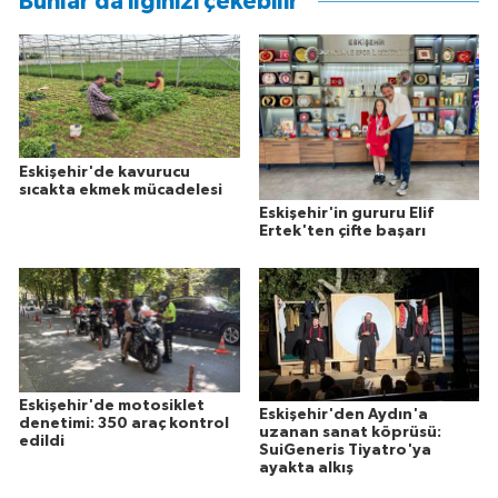
Bunlar da ilginizi çekebilir
Eskişehir'de kavurucu
sıcakta ekmek mücadelesi
Eskişehir'in gururu Elif
Ertek'ten çifte başarı
Eskişehir'de motosiklet
Eskişehir'den Aydın'a
denetimi: 350 araç kontrol
uzanan sanat köprüsü:
edildi
SuiGeneris Tiyatro'ya
ayakta alkış