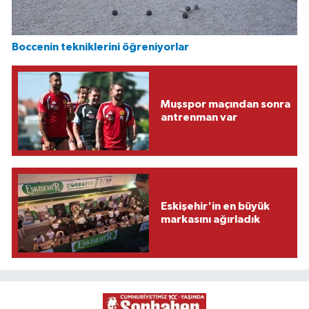
Boccenin tekniklerini öğreniyorlar
Muşspor maçından sonra
antrenman var
Eskişehir'in en büyük
markasını ağırladık