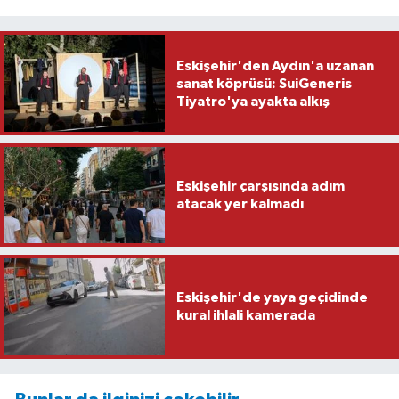
Eskişehir'den Aydın'a uzanan
sanat köprüsü: SuiGeneris
Tiyatro'ya ayakta alkış
Eskişehir çarşısında adım
atacak yer kalmadı
Eskişehir'de yaya geçidinde
kural ihlali kamerada