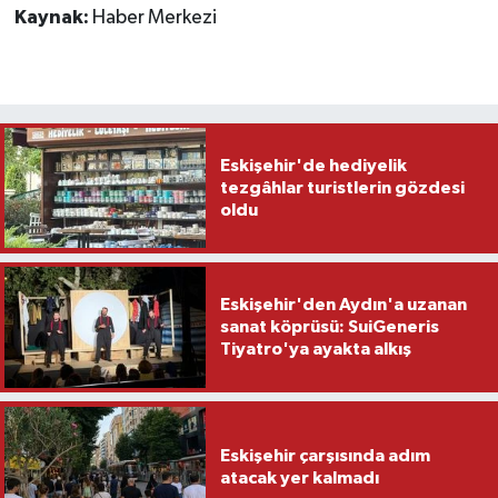
Kaynak:
Haber Merkezi
Eskişehir'de hediyelik
tezgâhlar turistlerin gözdesi
oldu
Eskişehir'den Aydın'a uzanan
sanat köprüsü: SuiGeneris
Tiyatro'ya ayakta alkış
Eskişehir çarşısında adım
atacak yer kalmadı