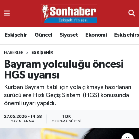
Dünya
Nöbetçi Eczaneler
Eskişehir
Güncel
Siyaset
Ekonomi
Eskişehir
Eğitim
Hava Durumu
HABERLER
ESKIŞEHIR
Ekonomi
Namaz Vakitleri
Bayram yolculuğu öncesi
Güncel
Trafik Durumu
HGS uyarısı
Kültür & Sanat
Süper Lig Puan Durumu ve Fikstür
Kurban Bayramı tatili için yola çıkmaya hazırlanan
sürücülere Hızlı Geçiş Sistemi (HGS) konusunda
Magazin
Tüm Manşetler
önemli uyarı yapıldı.
27.05.2026 - 14:58
1 DK
Resmi İlanlar
Son Dakika Haberleri
YAYINLANMA
OKUNMA SÜRESI
Sağlık
Haber Arşivi