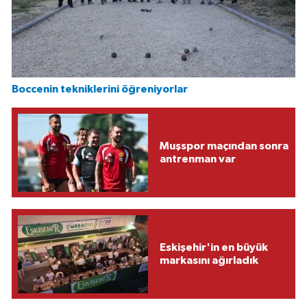
Boccenin tekniklerini öğreniyorlar
Muşspor maçından sonra
antrenman var
Eskişehir'in en büyük
markasını ağırladık