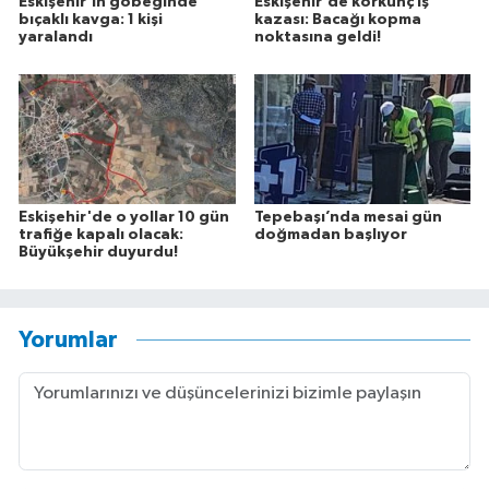
Eskişehir'in göbeğinde
Eskişehir'de korkunç iş
bıçaklı kavga: 1 kişi
kazası: Bacağı kopma
yaralandı
noktasına geldi!
Eskişehir'de o yollar 10 gün
Tepebaşı’nda mesai gün
trafiğe kapalı olacak:
doğmadan başlıyor
Büyükşehir duyurdu!
Yorumlar