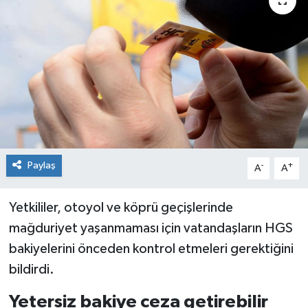
Siyaset
Spor
Paylaş
-
+
A
A
Yetkililer, otoyol ve köprü geçişlerinde
mağduriyet yaşanmaması için vatandaşların HGS
bakiyelerini önceden kontrol etmeleri gerektiğini
bildirdi.
Yetersiz bakiye ceza getirebilir