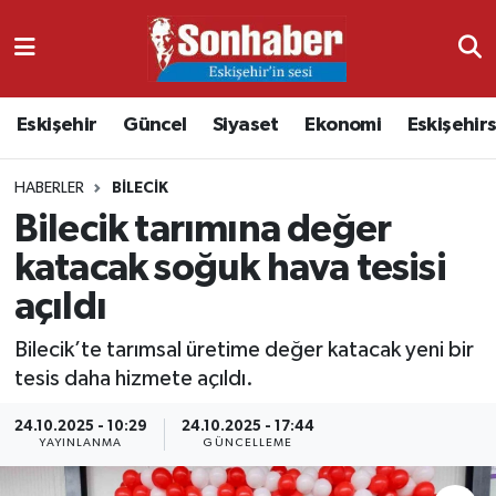
Dünya
Nöbetçi Eczaneler
Eskişehir
Güncel
Siyaset
Ekonomi
Eskişehir
Eğitim
Hava Durumu
HABERLER
BILECIK
Ekonomi
Namaz Vakitleri
Bilecik tarımına değer
Güncel
Trafik Durumu
katacak soğuk hava tesisi
açıldı
Kültür & Sanat
Süper Lig Puan Durumu ve Fikstür
Bilecik’te tarımsal üretime değer katacak yeni bir
Magazin
Tüm Manşetler
tesis daha hizmete açıldı.
Resmi İlanlar
Son Dakika Haberleri
24.10.2025 - 10:29
24.10.2025 - 17:44
YAYINLANMA
GÜNCELLEME
Sağlık
Haber Arşivi