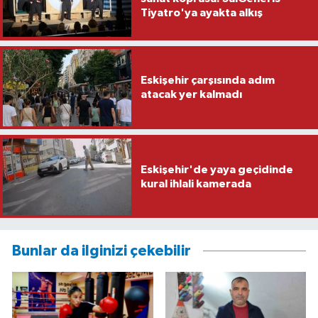
Tiyatro'ya ayakta alkış
Eskişehir çarşısında adım
atacak yer kalmadı
Eskişehir'de yaya geçidinde
kural ihlali kamerada
Bunlar da ilginizi çekebilir