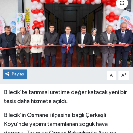
Siyaset
Spor
Paylaş
-
+
A
A
Bilecik’te tarımsal üretime değer katacak yeni bir
tesis daha hizmete açıldı.
Bilecik’in Osmaneli ilçesine bağlı Çerkeşli
Köyü’nde yapımı tamamlanan soğuk hava
deposu, Tarım ve Orman Bakanlığı ile Avrupa