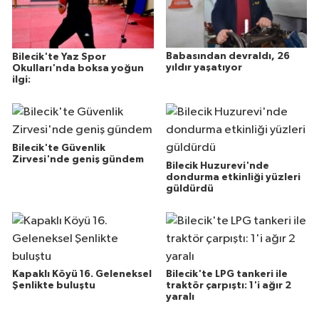
Babasından devraldı, 26
Bilecik'te Yaz Spor
yıldır yaşatıyor
Okulları'nda boksa yoğun
ilgi:
Bilecik'te Güvenlik
Zirvesi'nde geniş gündem
Bilecik Huzurevi'nde
dondurma etkinliği yüzleri
güldürdü
Kapaklı Köyü 16. Geleneksel
Bilecik'te LPG tankeri ile
Şenlikte buluştu
traktör çarpıştı: 1'i ağır 2
yaralı