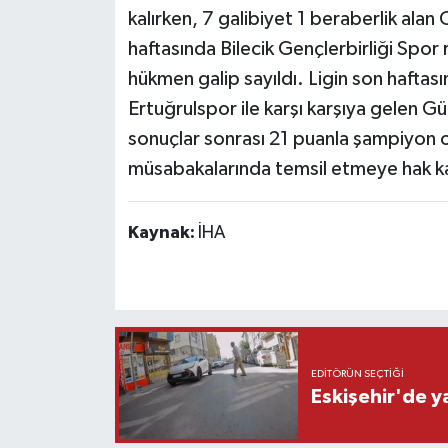
kalırken, 7 galibiyet 1 beraberlik ala
haftasında Bilecik Gençlerbirliği Sp
hükmen galip sayıldı. Ligin son hafta
Ertuğrulspor ile karşı karşıya gelen 
sonuçlar sonrası 21 puanla şampiyon o
müsabakalarında temsil etmeye hak k
Kaynak:
İHA
EDITÖRÜN SEÇTIĞI
Eskişehir'de y