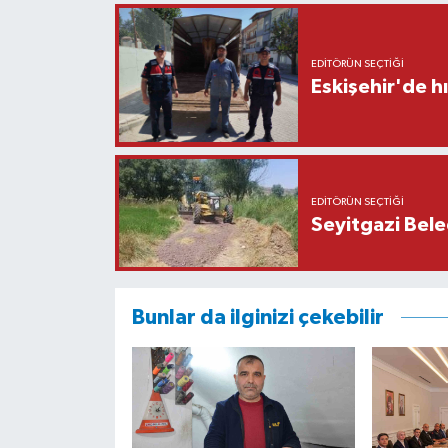
EDITÖRÜN SEÇTIĞI
Eskişehir'de h
EDITÖRÜN SEÇTIĞI
Seyitgazi Beled
Bunlar da ilginizi çekebilir