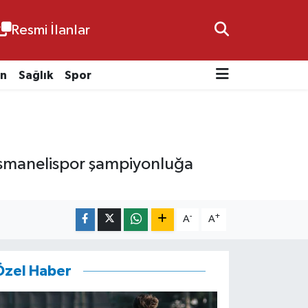
Resmi İlanlar
n
Sağlık
Spor
 Osmanelispor şampiyonluğa
-
+
A
A
Özel Haber