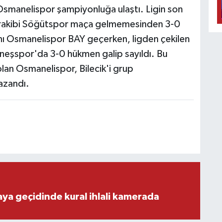
n Osmanelispor şampiyonluğa ulaştı. Ligin son
or rakibi Söğütspor maça gelmemesinden 3-0
sını Osmanelispor BAY geçerken, ligden çekilen
Güneşspor'da 3-0 hükmen galip sayıldı. Bu
lan Osmanelispor, Bilecik'i grup
azandı.
aya geçidinde kural ihlali kamerada