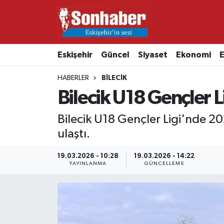
Dünya
Nöbetçi Eczaneler
Eskişehir
Güncel
Siyaset
Ekonomi
E
Eğitim
Hava Durumu
HABERLER
BILECIK
Ekonomi
Namaz Vakitleri
Bilecik U18 Gençler L
Güncel
Trafik Durumu
Bilecik U18 Gençler Ligi'nde 
ulaştı.
Kültür & Sanat
Süper Lig Puan Durumu ve Fikstür
19.03.2026 - 10:28
19.03.2026 - 14:22
YAYINLANMA
GÜNCELLEME
Magazin
Tüm Manşetler
Resmi İlanlar
Son Dakika Haberleri
Sağlık
Haber Arşivi