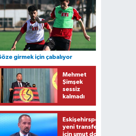
öze girmek için çabalıyor
Mehmet
Şimşek
sessiz
kalmadı
Eskişehirspor’un
yeni transferi
için umut dolu