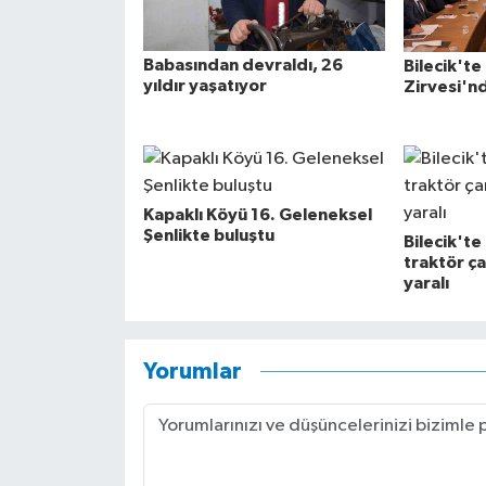
Babasından devraldı, 26
Bilecik'te
yıldır yaşatıyor
Zirvesi'n
Kapaklı Köyü 16. Geleneksel
Şenlikte buluştu
Bilecik'te
traktör çar
yaralı
Yorumlar