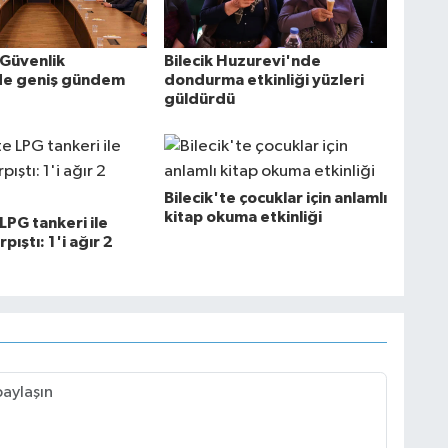
Bilecik Huzurevi'nde
 Güvenlik
dondurma etkinliği yüzleri
de geniş gündem
güldürdü
Bilecik'te çocuklar için anlamlı
kitap okuma etkinliği
 LPG tankeri ile
pıştı: 1'i ağır 2