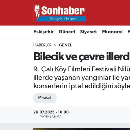
Dünya
Nöbetçi Eczaneler
Eskişehir
Güncel
Siyaset
Ekonomi
E
Eğitim
Hava Durumu
HABERLER
GENEL
Ekonomi
Namaz Vakitleri
Bilecik ve çevre iller
Güncel
Trafik Durumu
9. Çalı Köy Filmleri Festivali N
illerde yaşanan yangınlar ile y
Kültür & Sanat
Süper Lig Puan Durumu ve Fikstür
konserlerin iptal edildiğini söyle
Magazin
Tüm Manşetler
#Festival
Resmi İlanlar
Son Dakika Haberleri
26.07.2025 - 16:00
YAYINLANMA
Sağlık
Haber Arşivi