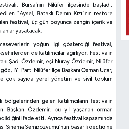
tivali, Bursa’nın Nilüfer ilçesinde başladı.
l edilen "Aysel, Bataklı Damın Kızı"nın restore
ılan festival, üç gün boyunca zengin içerik ve
u anlar yaşatacak.
aseverlerin yoğun ilgi gösterdiği festival,
ehirlerden de katılımcılar ağırlıyor. Festivalin
şkanı Şadi Özdemir, eşi Nuray Özdemir, Nilüfer
öz, İYİ Parti Nilüfer İlçe Başkanı Osman Uçar,
e çok sayıda yerel yönetim ve sivil toplum
ı bölgelerinden gelen katılımcıların festivalin
rten Başkan Özdemir, bu yıl yaşanan orman
edildiğini ifade etti. Ayrıca festival kapsamında
arası Sinema Sempozyumu’nun başarılı geçtiğine