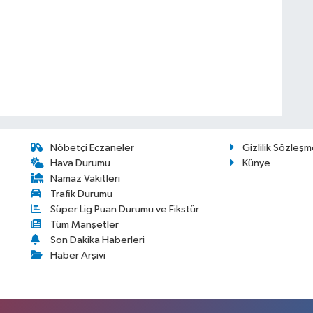
Nöbetçi Eczaneler
Gizlilik Sözleşm
Hava Durumu
Künye
Namaz Vakitleri
Trafik Durumu
Süper Lig Puan Durumu ve Fikstür
Tüm Manşetler
Son Dakika Haberleri
Haber Arşivi