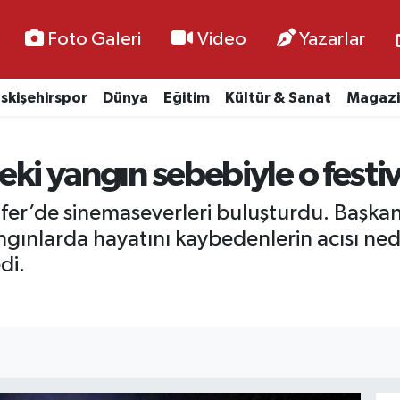
Foto Galeri
Video
Yazarlar
skişehirspor
Dünya
Eğitim
Kültür & Sanat
Magazi
deki yangın sebebiyle o festiv
ilüfer’de sinemaseverleri buluşturdu. Başka
angınlarda hayatını kaybedenlerin acısı ne
di.