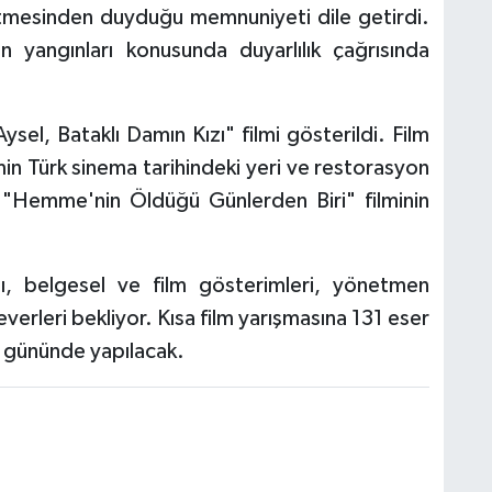
etmesinden duyduğu memnuniyeti dile getirdi.
yangınları konusunda duyarlılık çağrısında
Aysel, Bataklı Damın Kızı" filmi gösterildi. Film
lmin Türk sinema tarihindeki yeri ve restorasyon
nü, "Hemme'nin Öldüğü Günlerden Biri" filminin
sı, belgesel ve film gösterimleri, yönetmen
severleri bekliyor. Kısa film yarışmasına 131 eser
n gününde yapılacak.