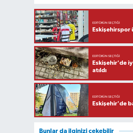
EDITÖRÜN SEÇTIĞI
Eskişehirspor ü
EDITÖRÜN SEÇTIĞI
Eskişehir'de iy
atıldı
EDITÖRÜN SEÇTIĞI
Eskişehir'de b
Bunlar da ilginizi çekebilir