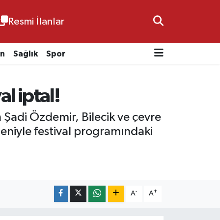
Resmi İlanlar
n
Sağlık
Spor
al iptal!
n Şadi Özdemir, Bilecik ve çevre
deniyle festival programındaki
-
+
A
A