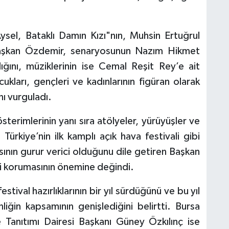
Aysel, Bataklı Damın Kızı"nın, Muhsin Ertuğrul
n Başkan Özdemir, senaryosunun Nazım Hikmet
ğını, müziklerinin ise Cemal Reşit Rey’e ait
ukları, gençleri ve kadınlarının figüran olarak
nı vurguladı.
terimlerinin yanı sıra atölyeler, yürüyüşler ve
 Türkiye’nin ilk kamplı açık hava festivali gibi
sının gurur verici olduğunu dile getiren Başkan
ni korumasının önemine değindi.
ival hazırlıklarının bir yıl sürdüğünü ve bu yıl
ğin kapsamının genişlediğini belirtti. Bursa
 Tanıtımı Dairesi Başkanı Güney Özkılınç ise