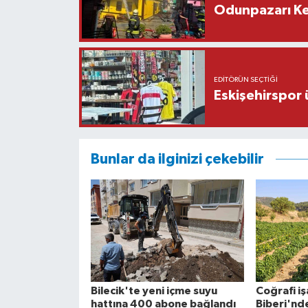
Odunpazarı Ke
EDITÖRÜN SEÇTIĞI
Eskişehirspor ü
Bunlar da ilginizi çekebilir
Bilecik'te yeni içme suyu
Coğrafi i
hattına 400 abone bağlandı
Biberi'nd