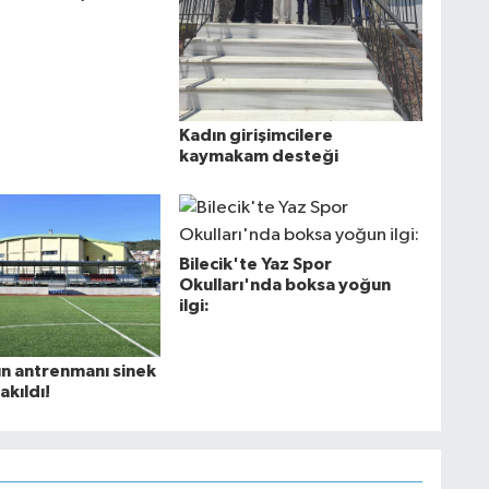
Kadın girişimcilere
kaymakam desteği
Bilecik'te Yaz Spor
Okulları'nda boksa yoğun
ilgi:
ın antrenmanı sinek
takıldı!