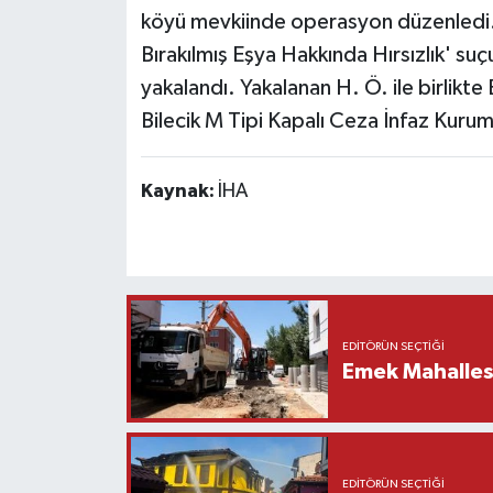
köyü mevkiinde operasyon düzenledi.
Bırakılmış Eşya Hakkında Hırsızlık' suç
yakalandı. Yakalanan H. Ö. ile birlikte 
Bilecik M Tipi Kapalı Ceza İnfaz Kurum
Kaynak:
İHA
EDITÖRÜN SEÇTIĞI
Emek Mahallesi
EDITÖRÜN SEÇTIĞI