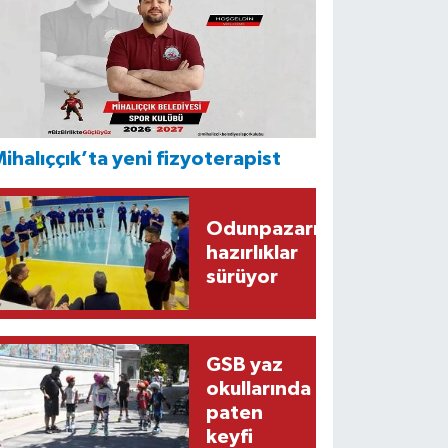
ihalıççık’ta yeni fizyoterapist
Odunpazarı’nda
hazırlıklar
sürüyor
GSB yaz
okullarında
paten
keyfi