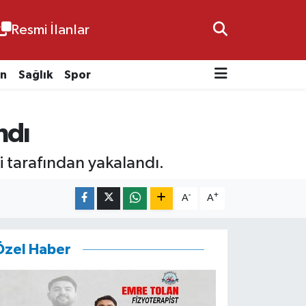
Resmi İlanlar
n
Sağlık
Spor
ndı
ri tarafından yakalandı.
-
+
A
A
Özel Haber