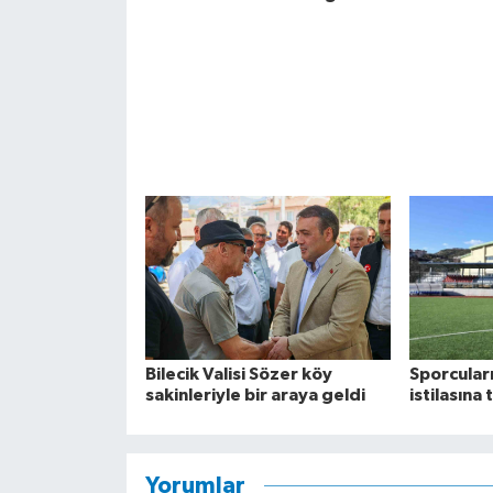
Bilecik Valisi Sözer köy
Sporcular
sakinleriyle bir araya geldi
istilasına 
Yorumlar