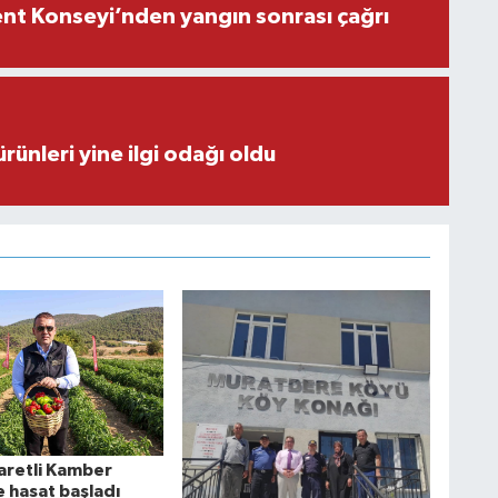
nt Konseyi’nden yangın sonrası çağrı
rünleri yine ilgi odağı oldu
şaretli Kamber
e hasat başladı