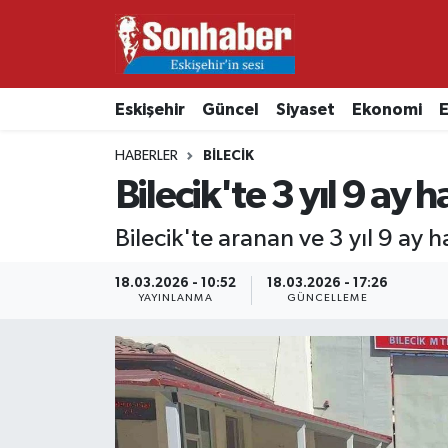
Dünya
Nöbetçi Eczaneler
Eskişehir
Güncel
Siyaset
Ekonomi
E
Eğitim
Hava Durumu
HABERLER
BILECIK
Ekonomi
Namaz Vakitleri
Bilecik'te 3 yıl 9 ay 
Güncel
Trafik Durumu
Bilecik'te aranan ve 3 yıl 9 ay
Kültür & Sanat
Süper Lig Puan Durumu ve Fikstür
18.03.2026 - 10:52
18.03.2026 - 17:26
YAYINLANMA
GÜNCELLEME
Magazin
Tüm Manşetler
Resmi İlanlar
Son Dakika Haberleri
Sağlık
Haber Arşivi