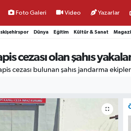
Foto Galeri
Video
Yazarlar
skişehirspor
Dünya
Eğitim
Kültür & Sanat
Magazi
hapis cezası olan şahıs yakala
 hapis cezası bulunan şahıs jandarma ekiple