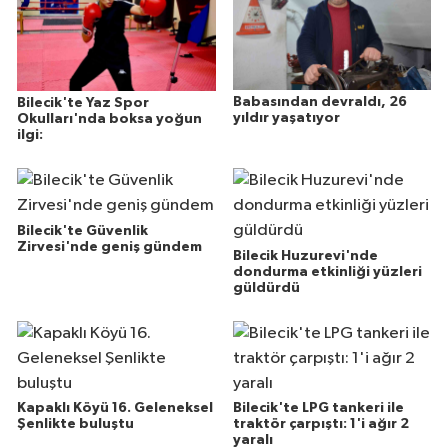
Babasından devraldı, 26
Bilecik'te Yaz Spor
yıldır yaşatıyor
Okulları'nda boksa yoğun
ilgi:
Bilecik'te Güvenlik
Zirvesi'nde geniş gündem
Bilecik Huzurevi'nde
dondurma etkinliği yüzleri
güldürdü
Kapaklı Köyü 16. Geleneksel
Bilecik'te LPG tankeri ile
Şenlikte buluştu
traktör çarpıştı: 1'i ağır 2
yaralı