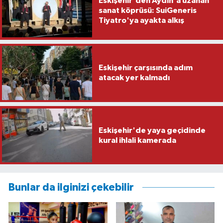
Eskişehir'den Aydın'a uzanan
sanat köprüsü: SuiGeneris
Tiyatro'ya ayakta alkış
Eskişehir çarşısında adım
atacak yer kalmadı
Eskişehir'de yaya geçidinde
kural ihlali kamerada
Bunlar da ilginizi çekebilir