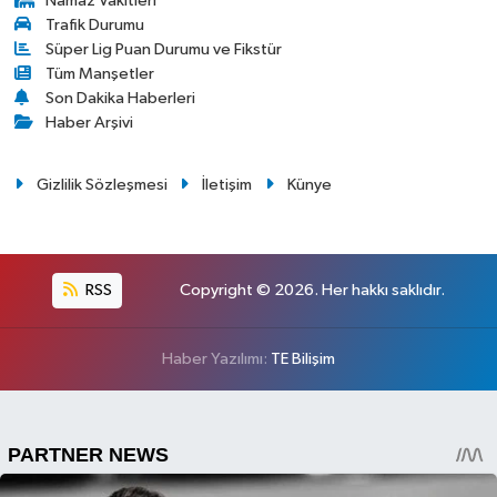
Namaz Vakitleri
Trafik Durumu
Süper Lig Puan Durumu ve Fikstür
Tüm Manşetler
Son Dakika Haberleri
Haber Arşivi
Gizlilik Sözleşmesi
İletişim
Künye
RSS
Copyright © 2026. Her hakkı saklıdır.
Haber Yazılımı:
TE Bilişim