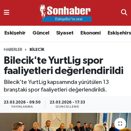
Dünya
Nöbetçi Eczaneler
Eskişehir
Güncel
Siyaset
Ekonomi
Eskişehir
Eğitim
Hava Durumu
HABERLER
BILECIK
Ekonomi
Namaz Vakitleri
Bilecik'te YurtLig spor
Güncel
Trafik Durumu
faaliyetleri değerlendirildi
Kültür & Sanat
Süper Lig Puan Durumu ve Fikstür
Bilecik'te YurtLig kapsamında yürütülen 13
branştaki spor faaliyetleri değerlendirildi.
Magazin
Tüm Manşetler
23.03.2026 - 09:50
23.03.2026 - 17:33
YAYINLANMA
GÜNCELLEME
Resmi İlanlar
Son Dakika Haberleri
Sağlık
Haber Arşivi