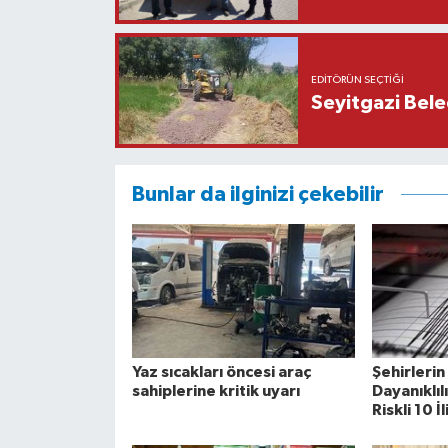
EDITÖRÜN SEÇTIĞI
Seyitgazi Beled
Bunlar da ilginizi çekebilir
Yaz sıcakları öncesi araç
Şehirleri
sahiplerine kritik uyarı
Dayanıklıl
Riskli 10 İ