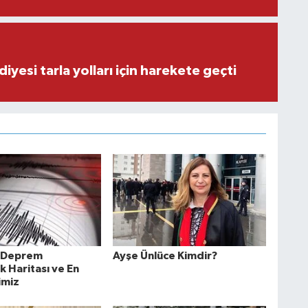
iyesi tarla yolları için harekete geçti
n Deprem
Ayşe Ünlüce Kimdir?
ık Haritası ve En
limiz