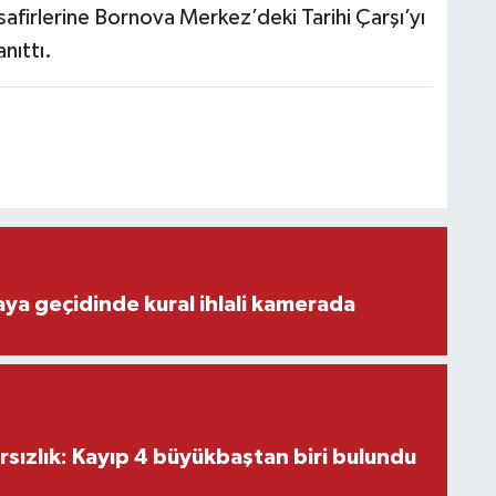
afirlerine Bornova Merkez’deki Tarihi Çarşı’yı
nıttı.
aya geçidinde kural ihlali kamerada
ırsızlık: Kayıp 4 büyükbaştan biri bulundu