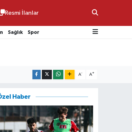
Resmi İlanlar
n
Sağlık
Spor
-
+
A
A
Özel Haber