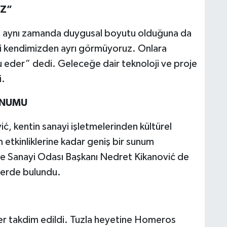
İZ”
eğil, aynı zamanda duygusal boyutu olduğuna da
i kendimizden ayrı görmüyoruz. Onlara
u eder” dedi. Geleceğe dair teknoloji ve proje
i.
UNUMU
ić, kentin sanayi işletmelerinden kültürel
 etkinliklerine kadar geniş bir sunum
 ve Sanayi Odası Başkanı Nedret Kikanović de
elerde bulundu.
ler takdim edildi. Tuzla heyetine Homeros