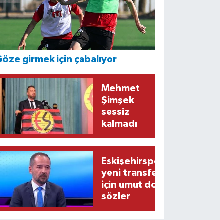
öze girmek için çabalıyor
Mehmet
Şimşek
sessiz
kalmadı
Eskişehirspor’un
yeni transferi
için umut dolu
sözler