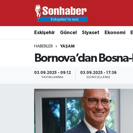
Dünya
Nöbetçi Eczaneler
Eskişehir
Güncel
Siyaset
Ekonomi
E
Eğitim
Hava Durumu
HABERLER
YAŞAM
Ekonomi
Namaz Vakitleri
Bornova’dan Bosna-H
Güncel
Trafik Durumu
03.09.2025 - 09:12
03.09.2025 - 17:36
YAYINLANMA
GÜNCELLEME
Kültür & Sanat
Süper Lig Puan Durumu ve Fikstür
Magazin
Tüm Manşetler
Resmi İlanlar
Son Dakika Haberleri
Sağlık
Haber Arşivi