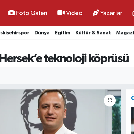
Foto Galeri
Video
Yazarlar
skişehirspor
Dünya
Eğitim
Kültür & Sanat
Magazi
ersek’e teknoloji köprüsü