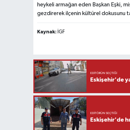
heykeli armağan eden Başkan Eşki, mis
gezdirerek ilçenin kültürel dokusunu ta
Kaynak:
İGF
EDITÖRÜN SEÇTIĞI
Eskişehir'de y
EDITÖRÜN SEÇTIĞI
Eskişehir'de h