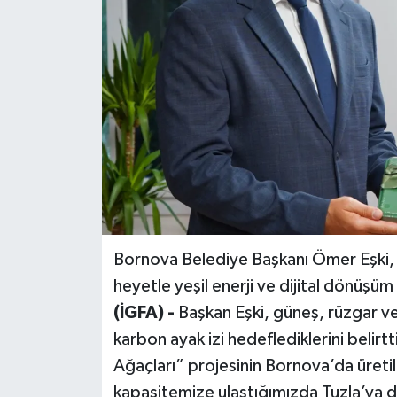
Siyaset
Spor
Bornova Belediye Başkanı Ömer Eşki,
heyetle yeşil enerji ve dijital dönüşüm a
(İGFA) -
Başkan Eşki, güneş, rüzgar ve 
karbon ayak izi hedeflediklerini belirt
Ağaçları” projesinin Bornova’da üretil
kapasitemize ulaştığımızda Tuzla’ya da