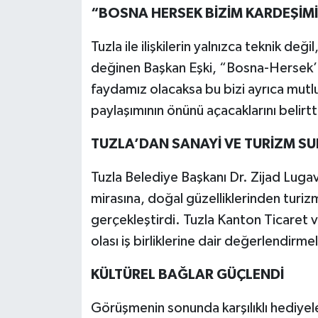
“BOSNA HERSEK BİZİM KARDEŞİM
Tuzla ile ilişkilerin yalnızca teknik d
değinen Başkan Eşki, “Bosna-Hersek’
faydamız olacaksa bu bizi ayrıca mutl
paylaşımının önünü açacaklarını belirtt
TUZLA’DAN SANAYİ VE TURİZM S
Tuzla Belediye Başkanı Dr. Zijad Lugav
mirasına, doğal güzelliklerinden turizm
gerçekleştirdi. Tuzla Kanton Ticaret
olası iş birliklerine dair değerlendirm
KÜLTÜREL BAĞLAR GÜÇLENDİ
Görüşmenin sonunda karşılıklı hediye