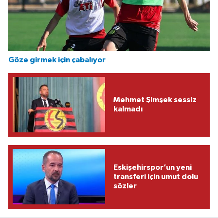
Göze girmek için çabalıyor
Mehmet Şimşek sessiz
kalmadı
Eskişehirspor’un yeni
transferi için umut dolu
sözler