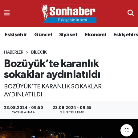
Dünya
Nöbetçi Eczaneler
Eskişehir
Güncel
Siyaset
Ekonomi
Eskişehir
Eğitim
Hava Durumu
HABERLER
BILECIK
Ekonomi
Namaz Vakitleri
Bozüyük’te karanlık
Güncel
Trafik Durumu
sokaklar aydınlatıldı
Kültür & Sanat
Süper Lig Puan Durumu ve Fikstür
BOZÜYÜK’TE KARANLIK SOKAKLAR
AYDINLATILDI
Magazin
Tüm Manşetler
23.08.2024 - 09:50
23.08.2024 - 09:55
YAYINLANMA
GÜNCELLEME
Resmi İlanlar
Son Dakika Haberleri
Sağlık
Haber Arşivi