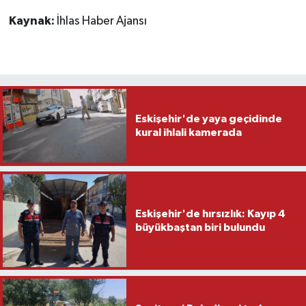
Kaynak:
İhlas Haber Ajansı
Eskişehir'de yaya geçidinde
kural ihlali kamerada
Eskişehir'de hırsızlık: Kayıp 4
büyükbaştan biri bulundu