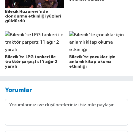
Bilecik Huzurevi'nde
dondurma etkinliği yüzleri
güldürdü
Bilecik'te LPG tankeri ile
Bilecik'te çocuklar için
traktör çarpıştı: 1'i ağır 2
anlamlı kitap okuma
yaralı
etkinliği
Yorumlar