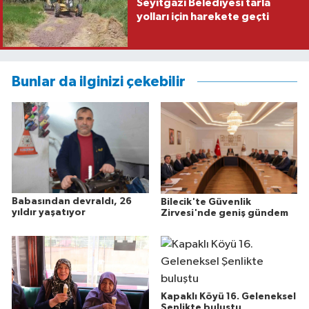
Seyitgazi Belediyesi tarla
yolları için harekete geçti
Bunlar da ilginizi çekebilir
Babasından devraldı, 26
Bilecik'te Güvenlik
yıldır yaşatıyor
Zirvesi'nde geniş gündem
Kapaklı Köyü 16. Geleneksel
Şenlikte buluştu