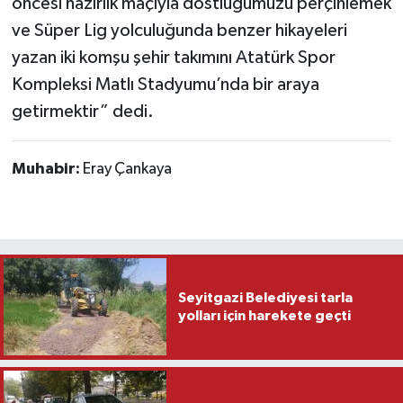
öncesi hazırlık maçıyla dostluğumuzu perçinlemek
ve Süper Lig yolculuğunda benzer hikayeleri
yazan iki komşu şehir takımını Atatürk Spor
Kompleksi Matlı Stadyumu’nda bir araya
getirmektir” dedi.
Muhabir:
Eray Çankaya
Seyitgazi Belediyesi tarla
yolları için harekete geçti