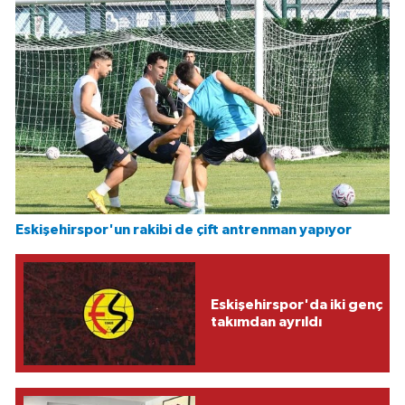
Eskişehirspor'un rakibi de çift antrenman yapıyor
Eskişehirspor'da iki genç
takımdan ayrıldı