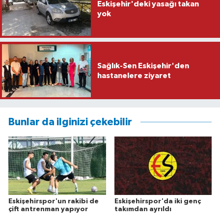
Eskişehir'deki yasağı takan
yok
Sağlık-Sen Eskişehir'den
hastanelere ziyaret
Bunlar da ilginizi çekebilir
Eskişehirspor'un rakibi de
Eskişehirspor'da iki genç
çift antrenman yapıyor
takımdan ayrıldı