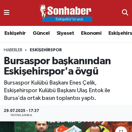
Dünya
Nöbetçi Eczaneler
Eskişehir
Güncel
Siyaset
Ekonomi
Eskişehir
Eğitim
Hava Durumu
HABERLER
ESKIŞEHIRSPOR
Ekonomi
Namaz Vakitleri
Bursaspor başkanından
Güncel
Trafik Durumu
Eskişehirspor'a övgü
Kültür & Sanat
Süper Lig Puan Durumu ve Fikstür
Bursaspor Kulübü Başkanı Enes Çelik,
Eskişehirspor Kulübü Başkanı Ulaş Entok ile
Magazin
Tüm Manşetler
Bursa’da ortak basın toplantısı yaptı.
29.07.2025 - 17:37
Resmi İlanlar
Son Dakika Haberleri
YAYINLANMA
Sağlık
Haber Arşivi