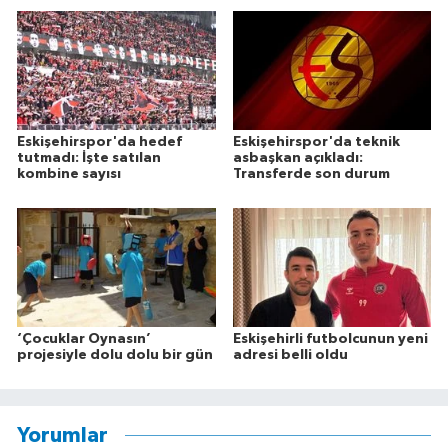
Eskişehirspor'da hedef
Eskişehirspor'da teknik
tutmadı: İşte satılan
asbaşkan açıkladı:
kombine sayısı
Transferde son durum
‘Çocuklar Oynasın’
Eskişehirli futbolcunun yeni
projesiyle dolu dolu bir gün
adresi belli oldu
Yorumlar