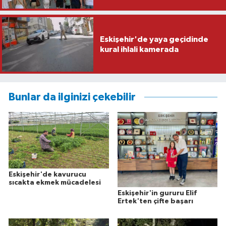
Eskişehir'de yaya geçidinde
kural ihlali kamerada
Bunlar da ilginizi çekebilir
Eskişehir'de kavurucu
sıcakta ekmek mücadelesi
Eskişehir'in gururu Elif
Ertek'ten çifte başarı