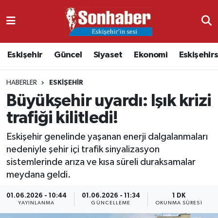
Dünya
Nöbetçi Eczaneler
Eskişehir
Güncel
Siyaset
Ekonomi
Eskişehir
Eğitim
Hava Durumu
HABERLER
ESKIŞEHIR
Ekonomi
Namaz Vakitleri
Büyükşehir uyardı: Işık krizi
Güncel
Trafik Durumu
trafiği kilitledi!
Kültür & Sanat
Süper Lig Puan Durumu ve Fikstür
Eskişehir genelinde yaşanan enerji dalgalanmaları
nedeniyle şehir içi trafik sinyalizasyon
Magazin
Tüm Manşetler
sistemlerinde arıza ve kısa süreli duraksamalar
meydana geldi.
Resmi İlanlar
Son Dakika Haberleri
01.06.2026 - 10:44
01.06.2026 - 11:34
1 DK
YAYINLANMA
GÜNCELLEME
OKUNMA SÜRESI
Sağlık
Haber Arşivi