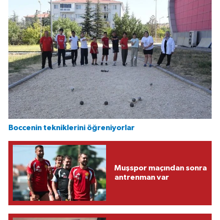
Boccenin tekniklerini öğreniyorlar
Muşspor maçından sonra
antrenman var