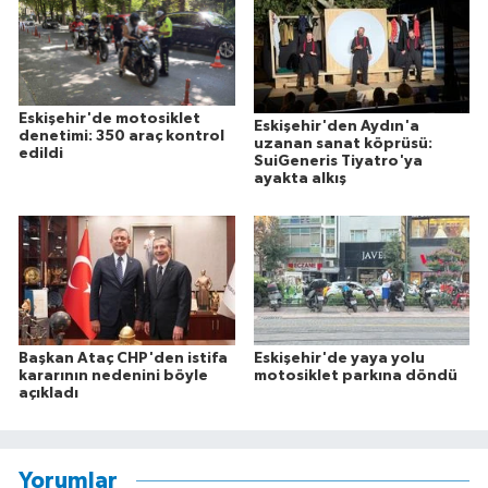
Eskişehir'de motosiklet
Eskişehir'den Aydın'a
denetimi: 350 araç kontrol
uzanan sanat köprüsü:
edildi
SuiGeneris Tiyatro'ya
ayakta alkış
Başkan Ataç CHP'den istifa
Eskişehir'de yaya yolu
kararının nedenini böyle
motosiklet parkına döndü
açıkladı
Yorumlar