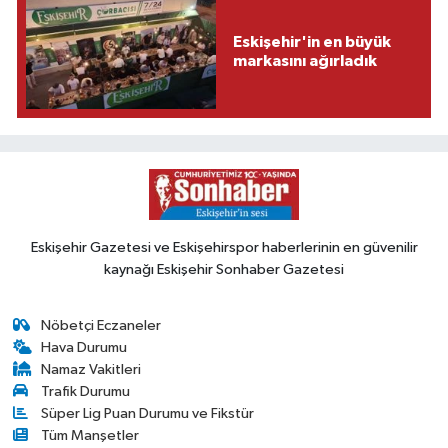
Eskişehir'in en büyük
markasını ağırladık
Eskişehir Gazetesi ve Eskişehirspor haberlerinin en güvenilir
kaynağı Eskişehir Sonhaber Gazetesi
Nöbetçi Eczaneler
Hava Durumu
Namaz Vakitleri
Trafik Durumu
Süper Lig Puan Durumu ve Fikstür
Tüm Manşetler