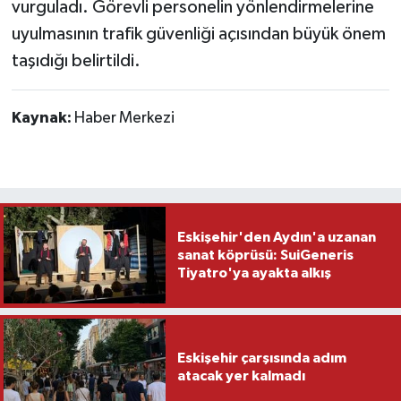
vurguladı. Görevli personelin yönlendirmelerine
uyulmasının trafik güvenliği açısından büyük önem
taşıdığı belirtildi.
Kaynak:
Haber Merkezi
Eskişehir'den Aydın'a uzanan
sanat köprüsü: SuiGeneris
Tiyatro'ya ayakta alkış
Eskişehir çarşısında adım
atacak yer kalmadı