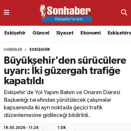
Dünya
Nöbetçi Eczaneler
Eskişehir
Güncel
Siyaset
Ekonomi
Eskişehir
Eğitim
Hava Durumu
HABERLER
ESKIŞEHIR
Ekonomi
Namaz Vakitleri
Büyükşehir'den sürücülere
Güncel
Trafik Durumu
uyarı: İki güzergah trafiğe
kapatıldı
Kültür & Sanat
Süper Lig Puan Durumu ve Fikstür
Eskişehir’de Yol Yapım Bakım ve Onarım Dairesi
Magazin
Tüm Manşetler
Başkanlığı tarafından yürütülecek çalışmalar
kapsamında iki ayrı noktada geçici trafik
Resmi İlanlar
Son Dakika Haberleri
düzenlemesine gidileceği bildirildi.
Sağlık
Haber Arşivi
19.05.2026 - 11:24
1 DK