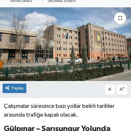
YAYINLANMA
OKUNMA SÜRESI
Siyaset
Spor
Paylaş
-
+
A
A
Çalışmalar süresince bazı yollar belirli tarihler
arasında trafiğe kapalı olacak.
Gülpınar – Sarısungur Yolunda