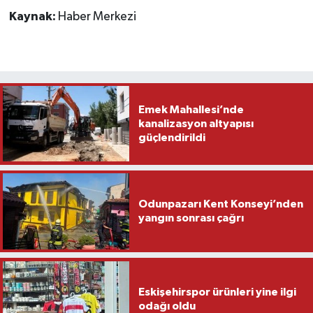
Kaynak:
Haber Merkezi
Emek Mahallesi’nde
kanalizasyon altyapısı
güçlendirildi
Odunpazarı Kent Konseyi’nden
yangın sonrası çağrı
Eskişehirspor ürünleri yine ilgi
odağı oldu