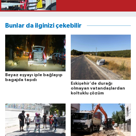
Bunlar da ilginizi çekebilir
Beyaz eşyayı iple bağlayıp
bagajda taşıdı
Eskişehir'de durağı
olmayan vatandaşlardan
koltuklu çözüm