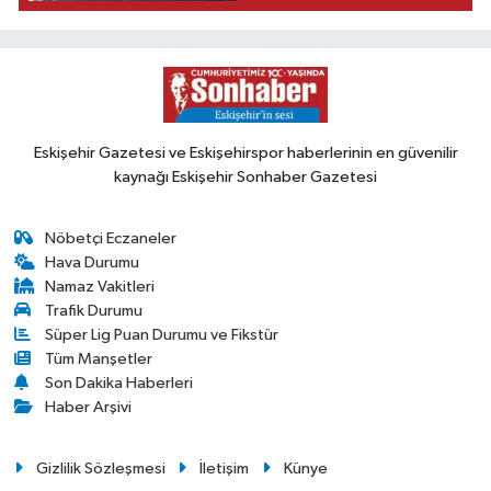
Eskişehir Gazetesi ve Eskişehirspor haberlerinin en güvenilir
kaynağı Eskişehir Sonhaber Gazetesi
Nöbetçi Eczaneler
Hava Durumu
Namaz Vakitleri
Trafik Durumu
Süper Lig Puan Durumu ve Fikstür
Tüm Manşetler
Son Dakika Haberleri
Haber Arşivi
Gizlilik Sözleşmesi
İletişim
Künye