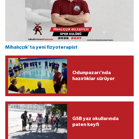
Mihalıççık’ta yeni fizyoterapist
Odunpazarı’nda
hazırlıklar sürüyor
GSB yaz okullarında
paten keyfi