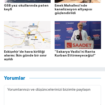
GSB yaz okullarında paten
Emek Mahallesi’nde
keyfi
kanalizasyon altyapısı
güçlendirildi
Eskişehir’de hava kirliliği
"Sakarya Vadisi’ni Ranta
alarmı: İkin günde bir sınır
Kurban Ettirmeyeceğiz!"
aşıldı
Yorumlar