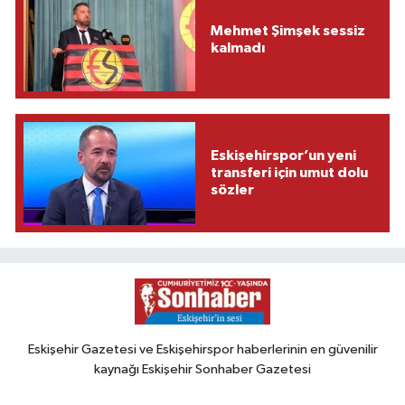
Mehmet Şimşek sessiz
kalmadı
Eskişehirspor’un yeni
transferi için umut dolu
sözler
Eskişehir Gazetesi ve Eskişehirspor haberlerinin en güvenilir
kaynağı Eskişehir Sonhaber Gazetesi