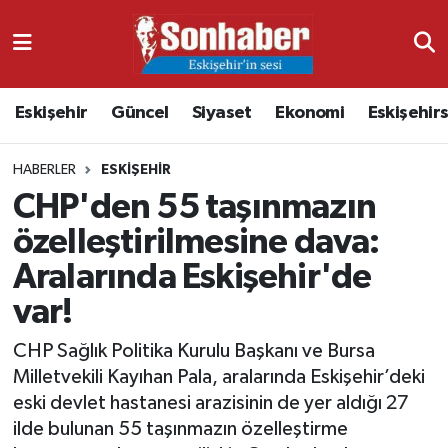
Dünya
Nöbetçi Eczaneler
Eskişehir
Güncel
Siyaset
Ekonomi
Eskişehir
Eğitim
Hava Durumu
HABERLER
ESKIŞEHIR
Ekonomi
Namaz Vakitleri
CHP'den 55 taşınmazın
Güncel
Trafik Durumu
özelleştirilmesine dava:
Aralarında Eskişehir'de
Kültür & Sanat
Süper Lig Puan Durumu ve Fikstür
var!
Magazin
Tüm Manşetler
CHP Sağlık Politika Kurulu Başkanı ve Bursa
Milletvekili Kayıhan Pala, aralarında Eskişehir’deki
Resmi İlanlar
Son Dakika Haberleri
eski devlet hastanesi arazisinin de yer aldığı 27
ilde bulunan 55 taşınmazın özelleştirme
Sağlık
Haber Arşivi