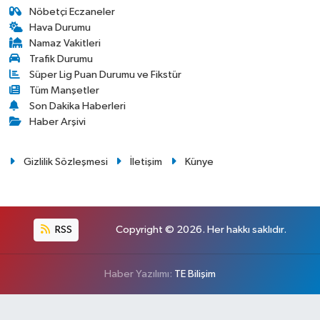
Nöbetçi Eczaneler
Hava Durumu
Namaz Vakitleri
Trafik Durumu
Süper Lig Puan Durumu ve Fikstür
Tüm Manşetler
Son Dakika Haberleri
Haber Arşivi
Gizlilik Sözleşmesi
İletişim
Künye
RSS
Copyright © 2026. Her hakkı saklıdır.
Haber Yazılımı:
TE Bilişim