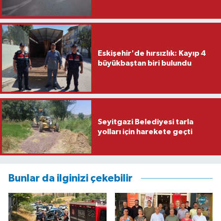
Eskişehir'de hırsızlık: Kayıp 4
büyükbaştan biri bulundu
Seyitgazi Belediyesi tarla
yolları için harekete geçti
Bunlar da ilginizi çekebilir