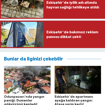
Eskişehir'de iyilik adı altında
hayvan sağlığı tehlikeye atıldı
Eskişehir'de bakımsız reklam
panosu dikkat çekti
Bunlar da ilginizi çekebilir
Odunpazarı'nda yangın
Eskişehir'de apartmanı
paniği: Dumanlar
ayağa kaldıran yangın:
gökyüzünü kapladı!
Ateşe verip kaçtı!