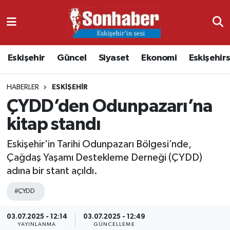
Dünya
Nöbetçi Eczaneler
Eskişehir
Güncel
Siyaset
Ekonomi
Eskişehir
Eğitim
Hava Durumu
HABERLER
ESKIŞEHIR
Ekonomi
Namaz Vakitleri
ÇYDD’den Odunpazarı’na
Güncel
Trafik Durumu
kitap standı
Kültür & Sanat
Süper Lig Puan Durumu ve Fikstür
Eskişehir’in Tarihi Odunpazarı Bölgesi’nde,
Çağdaş Yaşamı Destekleme Derneği (ÇYDD)
Magazin
Tüm Manşetler
adına bir stant açıldı.
#ÇYDD
Resmi İlanlar
Son Dakika Haberleri
03.07.2025 - 12:14
03.07.2025 - 12:49
Sağlık
Haber Arşivi
YAYINLANMA
GÜNCELLEME