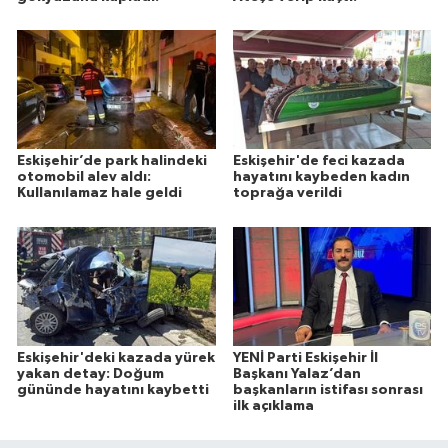
Eskişehir’de park halindeki
Eskişehir'de feci kazada
otomobil alev aldı:
hayatını kaybeden kadın
Kullanılamaz hale geldi
toprağa verildi
Eskişehir'deki kazada yürek
YENİ Parti Eskişehir İl
yakan detay: Doğum
Başkanı Yalaz’dan
gününde hayatını kaybetti
başkanların istifası sonrası
ilk açıklama