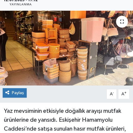
12.07.2025 - 17:12
YAYINLANMA
Siyaset
Spor
Paylaş
-
+
A
A
Yaz mevsiminin etkisiyle doğallık arayışı mutfak
ürünlerine de yansıdı. Eskişehir Hamamyolu
Caddesi’nde satışa sunulan hasır mutfak ürünleri,