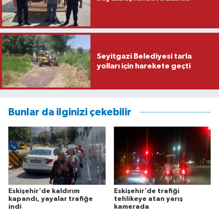
Seyitgazi Belediyesi tarla
yolları için harekete geçti
Bunlar da ilginizi çekebilir
Eskişehir'de kaldırım
Eskişehir'de trafiği
kapandı, yayalar trafiğe
tehlikeye atan yarış
indi
kamerada