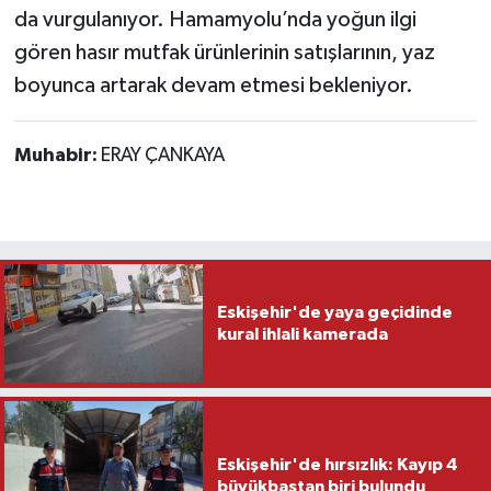
da vurgulanıyor. Hamamyolu’nda yoğun ilgi
gören hasır mutfak ürünlerinin satışlarının, yaz
boyunca artarak devam etmesi bekleniyor.
Muhabir:
ERAY ÇANKAYA
Eskişehir'de yaya geçidinde
kural ihlali kamerada
Eskişehir'de hırsızlık: Kayıp 4
büyükbaştan biri bulundu