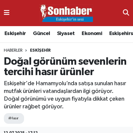
Dünya
Nöbetçi Eczaneler
Eskişehir
Güncel
Siyaset
Ekonomi
Eskişehir
Eğitim
Hava Durumu
HABERLER
ESKIŞEHIR
Ekonomi
Namaz Vakitleri
Doğal görünüm sevenlerin
Güncel
Trafik Durumu
tercihi hasır ürünler
Kültür & Sanat
Süper Lig Puan Durumu ve Fikstür
Eskişehir'de Hamamyolu’nda satışa sunulan hasır
mutfak ürünleri vatandaşlardan ilgi görüyor.
Magazin
Tüm Manşetler
Doğal görünümü ve uygun fiyatıyla dikkat çeken
ürünler rağbet görüyor.
Resmi İlanlar
Son Dakika Haberleri
#Hasır
Sağlık
Haber Arşivi