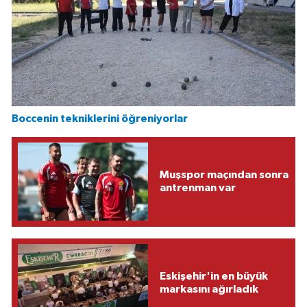
Boccenin tekniklerini öğreniyorlar
Muşspor maçından sonra
antrenman var
Eskişehir'in en büyük
markasını ağırladık