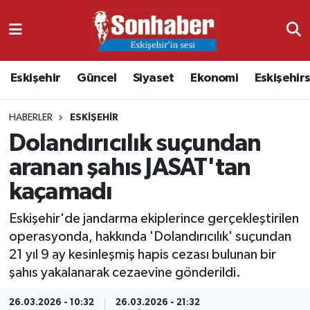
Dünya
Nöbetçi Eczaneler
Eskişehir
Güncel
Siyaset
Ekonomi
Eskişehir
Eğitim
Hava Durumu
HABERLER
ESKIŞEHIR
Ekonomi
Namaz Vakitleri
Dolandırıcılık suçundan
Güncel
Trafik Durumu
aranan şahıs JASAT'tan
kaçamadı
Kültür & Sanat
Süper Lig Puan Durumu ve Fikstür
Eskişehir'de jandarma ekiplerince gerçekleştirilen
Magazin
Tüm Manşetler
operasyonda, hakkında 'Dolandırıcılık' suçundan
21 yıl 9 ay kesinleşmiş hapis cezası bulunan bir
Resmi İlanlar
Son Dakika Haberleri
şahıs yakalanarak cezaevine gönderildi.
Sağlık
Haber Arşivi
26.03.2026 - 10:32
26.03.2026 - 21:32