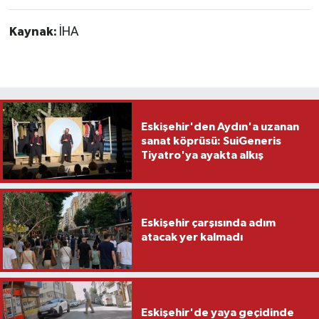
Kaynak:
İHA
Eskişehir'den Aydın'a uzanan
sanat köprüsü: SuiGeneris
Tiyatro'ya ayakta alkış
Eskişehir çarşısında adım
atacak yer kalmadı
Eskişehir'de yaya geçidinde