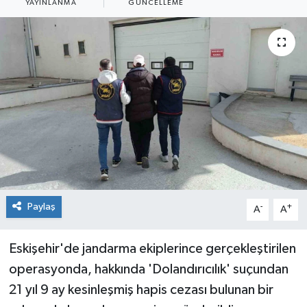
YAYINLANMA
GÜNCELLEME
Siyaset
Spor
Paylaş
-
+
A
A
Eskişehir'de jandarma ekiplerince gerçekleştirilen
operasyonda, hakkında 'Dolandırıcılık' suçundan
21 yıl 9 ay kesinleşmiş hapis cezası bulunan bir