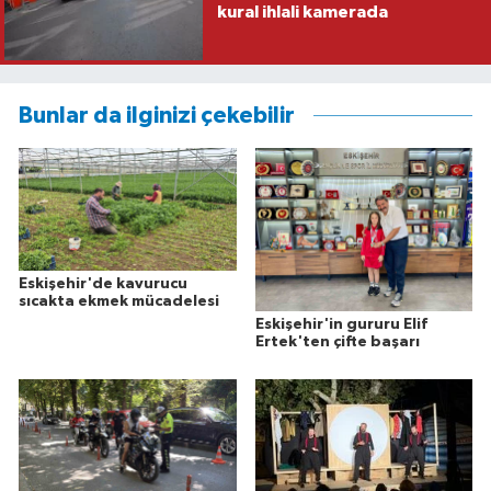
kural ihlali kamerada
Bunlar da ilginizi çekebilir
Eskişehir'de kavurucu
sıcakta ekmek mücadelesi
Eskişehir'in gururu Elif
Ertek'ten çifte başarı