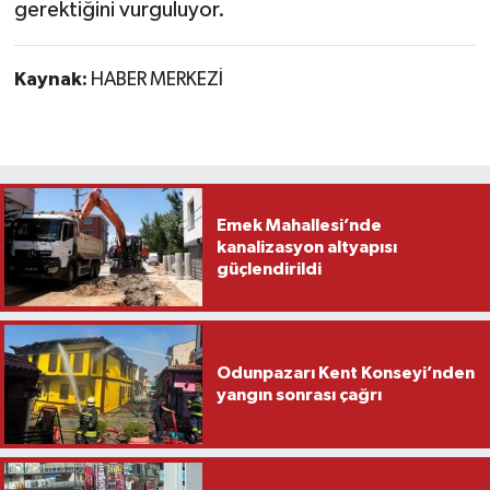
gerektiğini vurguluyor.
Kaynak:
HABER MERKEZİ
Emek Mahallesi’nde
kanalizasyon altyapısı
güçlendirildi
Odunpazarı Kent Konseyi’nden
yangın sonrası çağrı