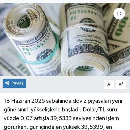
Siyaset
Spor
Paylaş
-
+
A
A
18 Haziran 2025 sabahında döviz piyasaları yeni
güne sınırlı yükselişlerle başladı. Dolar/TL kuru
yüzde 0,07 artışla 39,5333 seviyesinden işlem
görürken, gün içinde en yüksek 39,5399, en