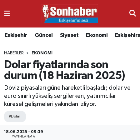
Dünya
Nöbetçi Eczaneler
Eskişehir
Güncel
Siyaset
Ekonomi
Eskişehir
Eğitim
Hava Durumu
HABERLER
EKONOMI
Ekonomi
Namaz Vakitleri
Dolar fiyatlarında son
Güncel
Trafik Durumu
durum (18 Haziran 2025)
Kültür & Sanat
Süper Lig Puan Durumu ve Fikstür
Döviz piyasaları güne hareketli başladı; dolar ve
euro sınırlı yükseliş sergilerken, yatırımcılar
Magazin
Tüm Manşetler
küresel gelişmeleri yakından izliyor.
#Dolar
Resmi İlanlar
Son Dakika Haberleri
18.06.2025 - 09:39
Sağlık
Haber Arşivi
YAYINLANMA