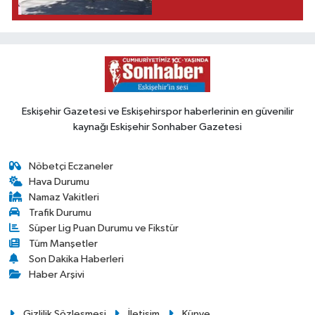
Eskişehir Gazetesi ve Eskişehirspor haberlerinin en güvenilir
kaynağı Eskişehir Sonhaber Gazetesi
Nöbetçi Eczaneler
Hava Durumu
Namaz Vakitleri
Trafik Durumu
Süper Lig Puan Durumu ve Fikstür
Tüm Manşetler
Son Dakika Haberleri
Haber Arşivi
Gizlilik Sözleşmesi
İletişim
Künye