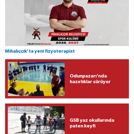
Mihalıççık’ta yeni fizyoterapist
Odunpazarı’nda
hazırlıklar sürüyor
GSB yaz okullarında
paten keyfi