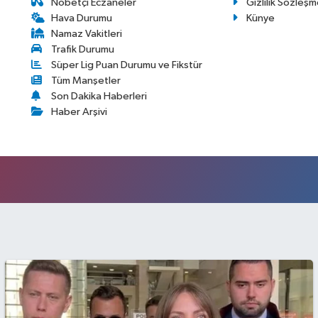
Nöbetçi Eczaneler
Gizlilik Sözleşm
Hava Durumu
Künye
Namaz Vakitleri
Trafik Durumu
Süper Lig Puan Durumu ve Fikstür
Tüm Manşetler
Son Dakika Haberleri
Haber Arşivi