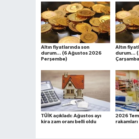
Altın fiyatlarında son
Altın fiya
durum... (6 Ağustos 2026
durum... 
Perşembe)
Çarşamba
TÜİK açıkladı: Ağustos ayı
2026 Temm
kira zam oranı belli oldu
rakamları 