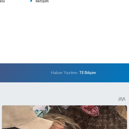
esi
İletişim
Haber Yazılımı:
TE Bilişim