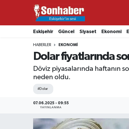
Dünya
Nöbetçi Eczaneler
Eskişehir
Güncel
Siyaset
Ekonomi
E
Eğitim
Hava Durumu
HABERLER
EKONOMI
Ekonomi
Namaz Vakitleri
Dolar fiyatlarında s
Güncel
Trafik Durumu
Döviz piyasalarında haftanın so
neden oldu.
Kültür & Sanat
Süper Lig Puan Durumu ve Fikstür
#Dolar
Magazin
Tüm Manşetler
07.06.2025 - 09:55
YAYINLANMA
Resmi İlanlar
Son Dakika Haberleri
Sağlık
Haber Arşivi