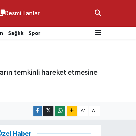
Resmi İlanlar
n
Sağlık
Spor
ların temkinli hareket etmesine
-
+
A
A
Özel Haber