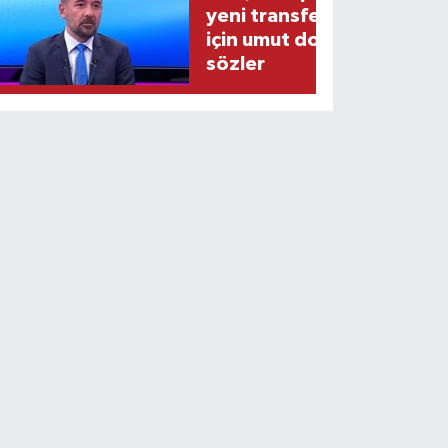
yeni transferi
için umut dolu
sözler