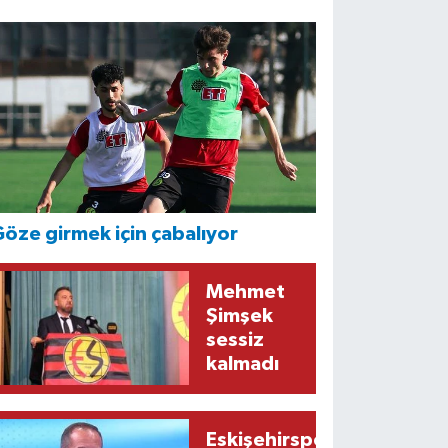
öze girmek için çabalıyor
Mehmet
Şimşek
sessiz
kalmadı
Eskişehirspor’un