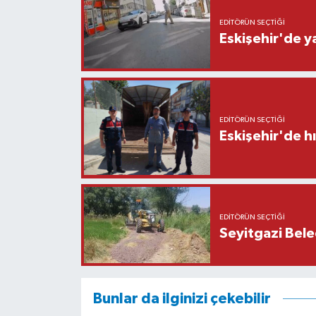
EDITÖRÜN SEÇTIĞI
Eskişehir'de y
EDITÖRÜN SEÇTIĞI
Eskişehir'de h
EDITÖRÜN SEÇTIĞI
Seyitgazi Beled
Bunlar da ilginizi çekebilir