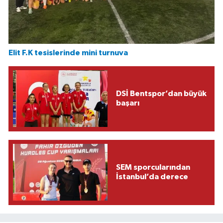
Elit F.K tesislerinde mini turnuva
DSİ Bentspor’dan büyük
başarı
SEM sporcularından
İstanbul’da derece