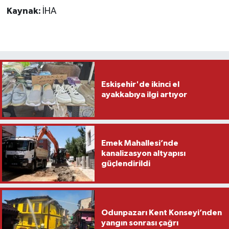
Kaynak:
İHA
Eskişehir'de ikinci el
ayakkabıya ilgi artıyor
Emek Mahallesi’nde
kanalizasyon altyapısı
güçlendirildi
Odunpazarı Kent Konseyi’nden
yangın sonrası çağrı