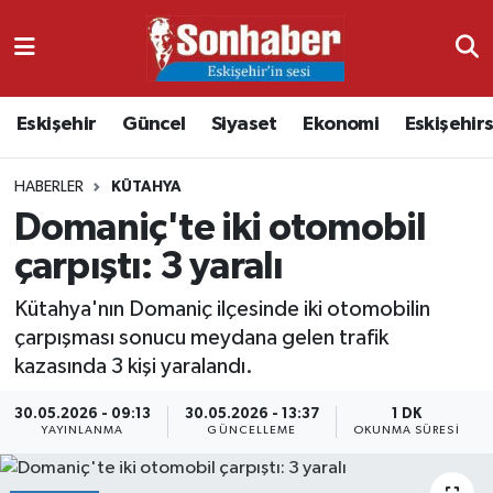
Dünya
Nöbetçi Eczaneler
Eskişehir
Güncel
Siyaset
Ekonomi
Eskişehir
Eğitim
Hava Durumu
HABERLER
KÜTAHYA
Ekonomi
Namaz Vakitleri
Domaniç'te iki otomobil
Güncel
Trafik Durumu
çarpıştı: 3 yaralı
Kültür & Sanat
Süper Lig Puan Durumu ve Fikstür
Kütahya'nın Domaniç ilçesinde iki otomobilin
çarpışması sonucu meydana gelen trafik
Magazin
Tüm Manşetler
kazasında 3 kişi yaralandı.
30.05.2026 - 09:13
30.05.2026 - 13:37
1 DK
Resmi İlanlar
Son Dakika Haberleri
YAYINLANMA
GÜNCELLEME
OKUNMA SÜRESI
Sağlık
Haber Arşivi