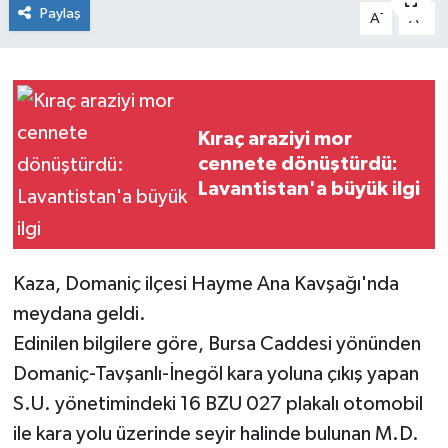
Paylaş
-
+
A
A
Siyaset
Spor
Kıraç araziyi mor
cennete dönüştürdü:
Lavantistan'a büyük ilgi
Kaza, Domaniç ilçesi Hayme Ana Kavşağı'nda
meydana geldi.
Edinilen bilgilere göre, Bursa Caddesi yönünden
Domaniç-Tavşanlı-İnegöl kara yoluna çıkış yapan
S.U. yönetimindeki 16 BZU 027 plakalı otomobil
ile kara yolu üzerinde seyir halinde bulunan M.D.