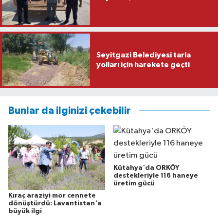
Seyitgazi Belediyesi tarla
yolları için harekete geçti
Bunlar da ilginizi çekebilir
Kütahya'da ORKÖY
destekleriyle 116 haneye
üretim gücü
Kıraç araziyi mor cennete
dönüştürdü: Lavantistan'a
büyük ilgi