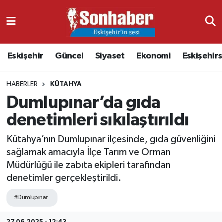
Dünya
Nöbetçi Eczaneler
Eskişehir
Güncel
Siyaset
Ekonomi
Eskişehir
Eğitim
Hava Durumu
HABERLER
KÜTAHYA
Ekonomi
Namaz Vakitleri
Dumlupınar’da gıda
Güncel
Trafik Durumu
denetimleri sıkılaştırıldı
Kültür & Sanat
Süper Lig Puan Durumu ve Fikstür
Kütahya’nın Dumlupınar ilçesinde, gıda güvenliğini
sağlamak amacıyla İlçe Tarım ve Orman
Magazin
Tüm Manşetler
Müdürlüğü ile zabıta ekipleri tarafından
denetimler gerçekleştirildi.
Resmi İlanlar
Son Dakika Haberleri
#Dumlupınar
Sağlık
Haber Arşivi