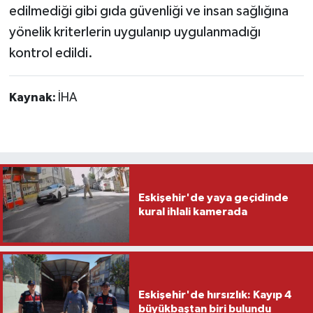
edilmediği gibi gıda güvenliği ve insan sağlığına
yönelik kriterlerin uygulanıp uygulanmadığı
kontrol edildi.
Kaynak:
İHA
Eskişehir'de yaya geçidinde
kural ihlali kamerada
Eskişehir'de hırsızlık: Kayıp 4
büyükbaştan biri bulundu