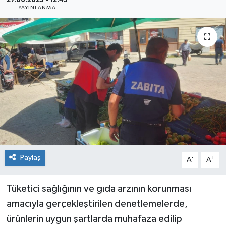
27.06.2025 - 12:43
YAYINLANMA
Siyaset
Spor
Paylaş
-
+
A
A
Tüketici sağlığının ve gıda arzının korunması
amacıyla gerçekleştirilen denetlemelerde,
ürünlerin uygun şartlarda muhafaza edilip