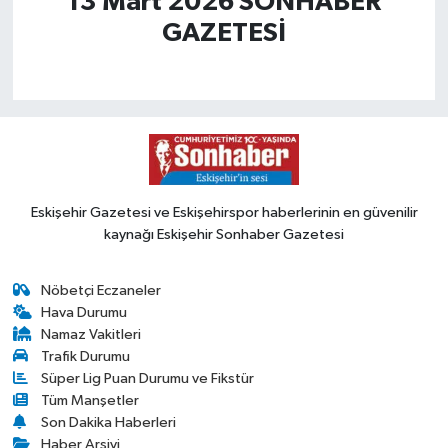
13 Mart 2026 SONHABER
GAZETESİ
Eskişehir Gazetesi ve Eskişehirspor haberlerinin en güvenilir
kaynağı Eskişehir Sonhaber Gazetesi
Nöbetçi Eczaneler
Hava Durumu
Namaz Vakitleri
Trafik Durumu
Süper Lig Puan Durumu ve Fikstür
Tüm Manşetler
Son Dakika Haberleri
Haber Arşivi